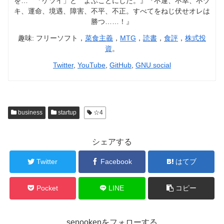
を… 「ケツイ」と よぶことにした。』『不運、不幸、不ヅ
キ、運命、境遇、障害、不平、不正。すべてをねじ伏せオレは
勝つ……！』
趣味: フリーソフト，
菜食主義
，
MTG
，
読書
，
食評
，
株式投
資
。
Twitter
,
YouTube
,
GitHub
,
GNU social
business
startup
☆4
シェアする
Twitter
Facebook
はてブ
Pocket
LINE
コピー
senookenをフォローする