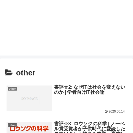
other
書評☆2: なぜITは社会を変えない
other
のか | 学者向けIT社会論
2020.05.14
書評☆3: ロウソクの科学 | ノーベ
other
ル賞受賞者が子供時代に愛読した