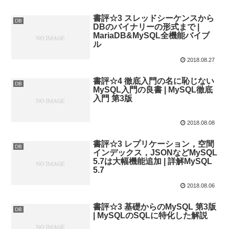
書評☆3 スレッドシーケンスから
DB
DBのバイナリーの形式まで |
MariaDB&MySQL全機能バイブ
ル
2018.08.27
書評☆4 徹底入門の名に恥じない
DB
MySQL入門の良書 | MySQL徹底
入門 第3版
2018.08.08
書評☆3 レプリケーション，空間
DB
インデックス，JSONなどMySQL
5.7は大幅機能追加 | 詳解MySQL
5.7
2018.08.06
書評☆3 基礎からのMySQL 第3版
DB
| MySQLのSQLに特化した解説