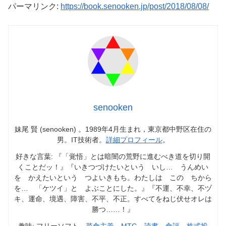
パーマリンク:
https://book.senooken.jp/post/2018/08/08/
senooken
妹尾 賢 (senooken) 。1989年4月生まれ，東京都中野区在住の
男。IT技術者。
詳細プロフィール
。
好きな言葉: 『「覚悟」とは暗闇の荒野に進むべき道を切り開
くことだッ！』『いきつづけたいという いし… うんめい
を かえたいという つよいきもち。わたしは この ちから
を… 「ケツイ」と よぶことにした。』『不運、不幸、不ヅ
キ、運命、境遇、障害、不平、不正。すべてをねじ伏せオレは
勝つ……！』
趣味: フリーソフト，
菜食主義
，
MTG
，
読書
，
食評
，
株式投