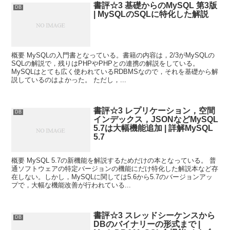
書評☆3 基礎からのMySQL 第3版
DB
| MySQLのSQLに特化した解説
概要 MySQLの入門書となっている。書籍の内容は，2/3がMySQLの
SQLの解説で，残りはPHPやPHPとの連携の解説をしている。
MySQLはとても広く使われているRDBMSなので，それを基礎から解
説しているのはよかった。 ただし，...
書評☆3 レプリケーション，空間
DB
インデックス，JSONなどMySQL
5.7は大幅機能追加 | 詳解MySQL
5.7
概要 MySQL 5.7の新機能を解説するためだけの本となっている。 普
通ソフトウェアの特定バージョンの機能にだけ特化した解説本など存
在しない。しかし，MySQLに関しては5.6から5.7のバージョンアッ
プで，大幅な機能改善が行われている...
書評☆3 スレッドシーケンスから
DB
DBのバイナリーの形式まで |