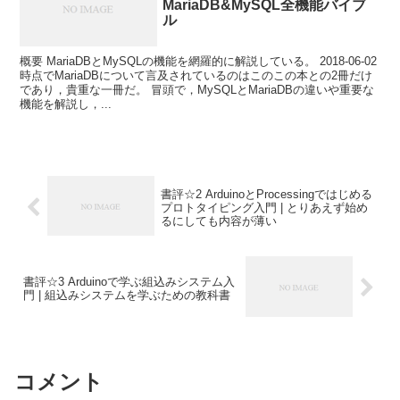
MariaDB&MySQL全機能バイブ
ル
概要 MariaDBとMySQLの機能を網羅的に解説している。 2018-06-02
時点でMariaDBについて言及されているのはこのこの本との2冊だけ
であり，貴重な一冊だ。 冒頭で，MySQLとMariaDBの違いや重要な
機能を解説し，...
書評☆2 ArduinoとProcessingではじめる
プロトタイピング入門 | とりあえず始め
るにしても内容が薄い
書評☆3 Arduinoで学ぶ組込みシステム入
門 | 組込みシステムを学ぶための教科書
コメント