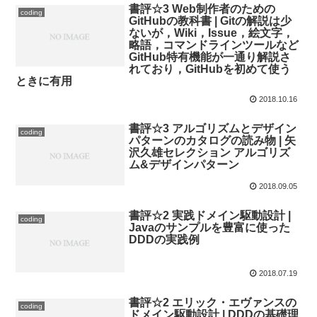
書評☆3 Web制作者のための
coding
GitHubの教科書 | Gitの解説は少
ないが，Wiki，Issue，絵文字，
略語，コマンドラインツールなど
GitHub特有機能が一通り解説さ
れており，GitHubを初めて使う
ときに有用
2018.10.16
書評☆3 アルゴリズムとデザイン
coding
パターンのカタログの読み物 | 矢
沢久雄セレクション アルゴリズ
ム&デザインパターン
2018.09.05
書評☆2 実践ドメイン駆動設計 |
coding
Javaのサンプルを豊富に使った
DDDの実践例
2018.07.19
書評☆2 エリック・エヴァンスの
coding
ドメイン駆動設計 | DDDの基礎理