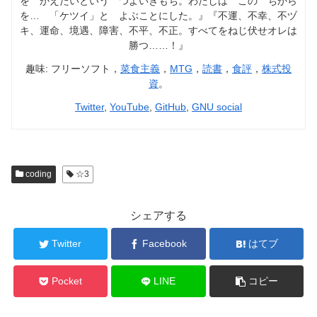
を かえたいという つよいきもち。わたしは この ちから
を… 「ケツイ」と よぶことにした。』『不運、不幸、不ヅ
キ、運命、境遇、障害、不平、不正。すべてをねじ伏せオレは
勝つ……！』
趣味: フリーソフト，
菜食主義
，
MTG
，
読書
，
食評
，
株式投
資
。
Twitter
,
YouTube
,
GitHub
,
GNU social
coding
☆3
シェアする
Twitter
Facebook
はてブ
Pocket
LINE
コピー