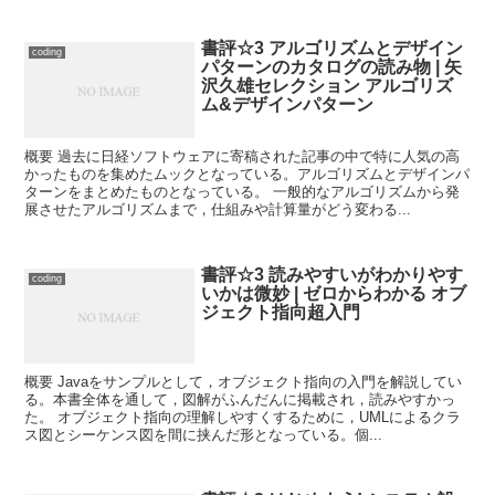
書評☆3 アルゴリズムとデザイン
coding
パターンのカタログの読み物 | 矢
沢久雄セレクション アルゴリズ
ム&デザインパターン
概要 過去に日経ソフトウェアに寄稿された記事の中で特に人気の高
かったものを集めたムックとなっている。アルゴリズムとデザインパ
ターンをまとめたものとなっている。 一般的なアルゴリズムから発
展させたアルゴリズムまで，仕組みや計算量がどう変わる...
書評☆3 読みやすいがわかりやす
coding
いかは微妙 | ゼロからわかる オブ
ジェクト指向超入門
概要 Javaをサンプルとして，オブジェクト指向の入門を解説してい
る。本書全体を通して，図解がふんだんに掲載され，読みやすかっ
た。 オブジェクト指向の理解しやすくするために，UMLによるクラ
ス図とシーケンス図を間に挟んだ形となっている。個...