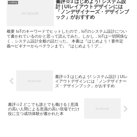
書評☆3 はじめよう! システム設
coding
計 | UIレイアウトデザインには
「ノンデザイナーズ・デザインブ
ック」がおすすめ
概要 IoTのキーワードでヒットしたので，IoTのシステム設計につい
て書かれているのかと思って読んでみた。しかし，IoTは一切関係な
く，システム設計全般の話だった。 本書は『はじめよう！要件定
義〜ビギナーからベテランまで』『はじめよう！プ...
書評☆3 はじめよう! システム設計 | UIレ
イアウトデザインには「ノンデザイナー
ズ・デザインブック」がおすすめ
書評☆2 どこでも誰とでも働ける | 意識
の高い人間による意識の高い現場でだけ
役に立つ成功体験が書かれた本