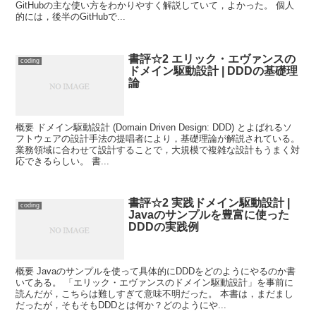
GitHubの主な使い方をわかりやすく解説していて，よかった。 個人
的には，後半のGitHubで...
書評☆2 エリック・エヴァンスの
coding
ドメイン駆動設計 | DDDの基礎理
論
概要 ドメイン駆動設計 (Domain Driven Design: DDD) とよばれるソ
フトウェアの設計手法の提唱者により，基礎理論が解説されている。
業務領域に合わせて設計することで，大規模で複雑な設計もうまく対
応できるらしい。 書...
書評☆2 実践ドメイン駆動設計 |
coding
Javaのサンプルを豊富に使った
DDDの実践例
概要 Javaのサンプルを使って具体的にDDDをどのようにやるのか書
いてある。 「エリック・エヴァンスのドメイン駆動設計」を事前に
読んだが，こちらは難しすぎて意味不明だった。 本書は，まだまし
だったが，そもそもDDDとは何か？どのようにや...