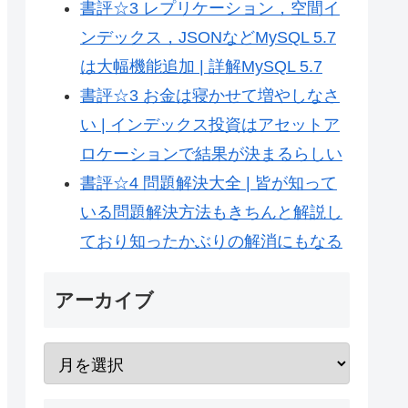
書評☆3 レプリケーション，空間イ
ンデックス，JSONなどMySQL 5.7
は大幅機能追加 | 詳解MySQL 5.7
書評☆3 お金は寝かせて増やしなさ
い | インデックス投資はアセットア
ロケーションで結果が決まるらしい
書評☆4 問題解決大全 | 皆が知って
いる問題解決方法もきちんと解説し
ており知ったかぶりの解消にもなる
アーカイブ