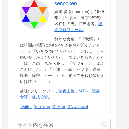
senooken
妹尾 賢 (senooken) 。1989
年4月生まれ，東京都中野
区在住の男。IT技術者。
詳
細プロフィール
。
好きな言葉: 『「覚悟」と
は暗闇の荒野に進むべき道を切り開くことだ
ッ！』『いきつづけたいという いし… うん
めいを かえたいという つよいきもち。わた
しは この ちからを… 「ケツイ」と よぶ
ことにした。』『不運、不幸、不ヅキ、運命、
境遇、障害、不平、不正。すべてをねじ伏せオ
レは勝つ……！』
趣味: フリーソフト，
菜食主義
，
MTG
，
読書
，
食評
，
株式投資
。
Twitter
,
YouTube
,
GitHub
,
GNU social