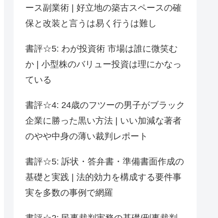
ース副業術 | 好立地の築古スペースの確
保と改装と言うは易く行うは難し
書評☆5: わが投資術 市場は誰に微笑む
か | 小型株のバリュー投資は理にかなっ
ている
書評☆4: 24歳のフツーの男子がブラック
企業に勝った黒い方法 | いい加減な著者
のやや中身の薄い裁判レポート
書評☆5: 訴状・答弁書・準備書面作成の
基礎と実践 | 法的効力を構成する要件事
実を多数の事例で網羅
書評☆2: 民事裁判実務の基礎/刑事裁判