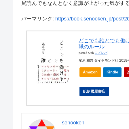
局読んでもなんとなく意識が上がった気がす
パーマリンク:
https://book.senooken.jp/post/2
どこでも誰とでも働け
職のルール
posted with
ヨメレバ
尾原 和啓 ダイヤモンド社 2018-0
Amazon
Kindle
紀伊國屋書店
senooken