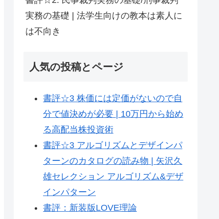
実務の基礎 | 法学生向けの教本は素人に
は不向き
人気の投稿とページ
書評☆3 株価には定価がないので自
分で値決めが必要 | 10万円から始め
る高配当株投資術
書評☆3 アルゴリズムとデザインパ
ターンのカタログの読み物 | 矢沢久
雄セレクション アルゴリズム&デザ
インパターン
書評：新装版LOVE理論