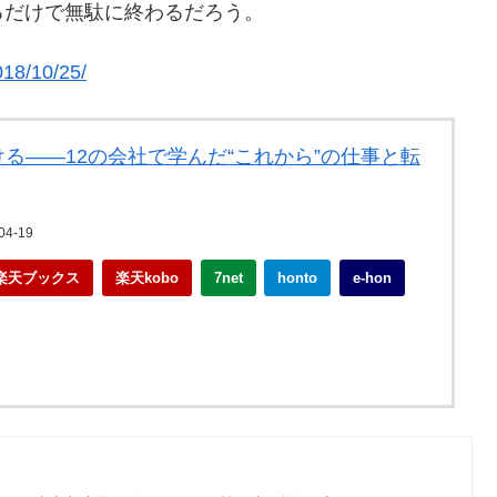
るだけで無駄に終わるだろう。
018/10/25/
る――12の会社で学んだ“これから”の仕事と転
4-19
楽天ブックス
楽天kobo
7net
honto
e-hon