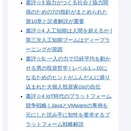
書評☆3 協力がつくる社会 | 協力関
係のための7の指針がまとめられた
第10章と訳者解説が重要
書評☆4 人工知能は人間を超えるか |
第三次人工知能ブームはディープラ
ーニングが原因
書評☆5: 一人の力で日経平均を動か
せる男の投資哲学 | レベル1→10に
なるためのヒントがふんだんに盛り
込まれた大個人投資家cisの自伝
書評☆4 IoT時代のプラットフォーム
競争戦略 | JavaとVMwareの事例を
元にした読み手に知性を要求するプ
ラットフォーム戦略解説