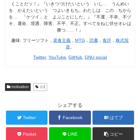
くことだッ！』『いきつづけたいという いし… うんめい
を かえたいという つよいきもち。わたしは この ちから
を… 「ケツイ」と よぶことにした。』『不運、不幸、不ヅ
キ、運命、境遇、障害、不平、不正。すべてをねじ伏せオレは
勝つ……！』
趣味: フリーソフト，
菜食主義
，
MTG
，
読書
，
食評
，
株式投
資
。
Twitter
,
YouTube
,
GitHub
,
GNU social
motivation
☆2
シェアする
Twitter
Facebook
はてブ
Pocket
LINE
コピー