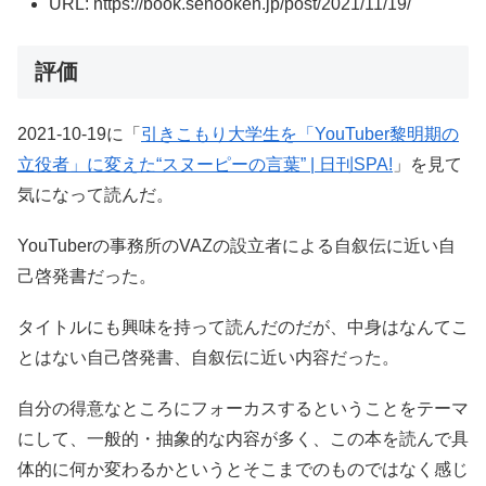
URL: https://book.senooken.jp/post/2021/11/19/
評価
2021-10-19に「
引きこもり大学生を「YouTuber黎明期の
立役者」に変えた“スヌーピーの言葉” | 日刊SPA!
」を見て
気になって読んだ。
YouTuberの事務所のVAZの設立者による自叙伝に近い自
己啓発書だった。
タイトルにも興味を持って読んだのだが、中身はなんてこ
とはない自己啓発書、自叙伝に近い内容だった。
自分の得意なところにフォーカスするということをテーマ
にして、一般的・抽象的な内容が多く、この本を読んで具
体的に何か変わるかというとそこまでのものではなく感じ