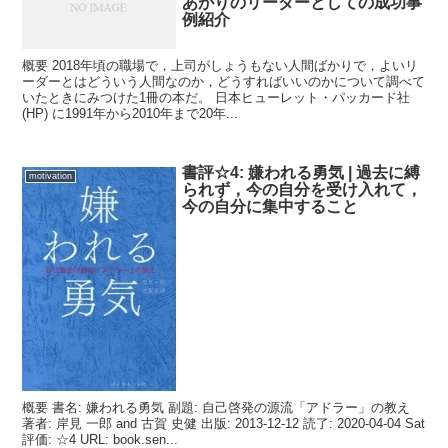
あがりのリーダーとしての成功事
例紹介
概要 2018年頃の職場で，上司がしょうもない人間ばかりで，よいリ
ーダーとはどういう人間なのか，どうすればいいのかについて調べて
いたときにみつけた1冊の本だ。 日本ヒューレット・パッカード社
(HP) に1991年から2010年まで20年...
書評☆4: 嫌われる勇気 | 過去に縛
motivation
られず，今の自分を受け入れて，
今の自分に集中すること
概要 書名: 嫌われる勇気 副題: 自己啓発の源流「アドラー」の教え
著者: 岸見 一郎 and 古賀 史健 出版: 2013-12-12 読了: 2020-04-04 Sat
評価: ☆4 URL: book.sen...