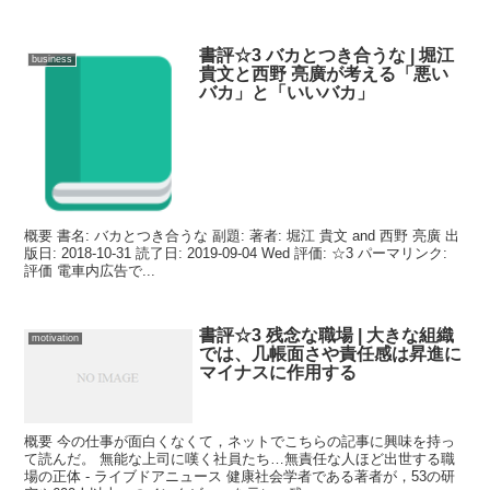
書評☆3 バカとつき合うな | 堀江
business
貴文と西野 亮廣が考える「悪い
バカ」と「いいバカ」
概要 書名: バカとつき合うな 副題: 著者: 堀江 貴文 and 西野 亮廣 出
版日: 2018-10-31 読了日: 2019-09-04 Wed 評価: ☆3 パーマリンク:
評価 電車内広告で...
書評☆3 残念な職場 | 大きな組織
motivation
では、几帳面さや責任感は昇進に
マイナスに作用する
概要 今の仕事が面白くなくて，ネットでこちらの記事に興味を持っ
て読んだ。 無能な上司に嘆く社員たち…無責任な人ほど出世する職
場の正体 - ライブドアニュース 健康社会学者である著者が，53の研