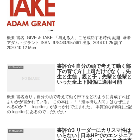
概要 書名: GIVE & TAKE 「与える人」こそ成功する時代 副題: 著者:
アダム・グラント ISBN: 9784837957461 出版: 2014-01-25 読了:
2020-10-12 Mon ...
書評☆4 自分の頭で考えて動く部
motivation
下の育て方 | 上司だけでなく，先
生と生徒，親と子，先輩と後輩と
いった全上下関係に適用可能
概要 書名通り，自分の頭で考えて動く部下をどのように育成すれば
よいかが書かれている。 この本は，「「指示待ち人間」はなぜ生ま
れるのか？ - Togetter」がきっかけで生まれた。 本質的な内容は上記
のTogetterにあるので，だいたい...
書評☆3 リーダーにカリスマ性は
motivation
いらない | 日本HPでのエンジニア