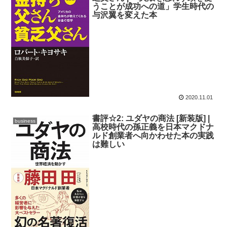
うことが成功への道」学生時代の
与沢翼を変えた本
2020.11.01
書評☆2: ユダヤの商法 [新装版] |
business
高校時代の孫正義を日本マクドナ
ルド創業者へ向かわせた本の実践
は難しい