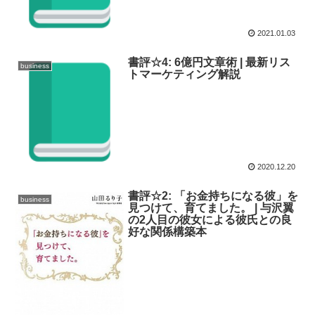
2021.01.03
書評☆4: 6億円文章術 | 最新リス
business
トマーケティング解説
2020.12.20
書評☆2: 「お金持ちになる彼」を
business
見つけて、育てました。 | 与沢翼
の2人目の彼女による彼氏との良
好な関係構築本