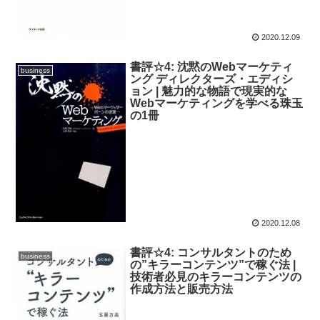
2020.12.09
書評☆4: 沈黙のWebマーケティ
business
ング ディレクターズ・エディシ
ョン | 魅力的な物語で現実的な
Webマーケティングを学べる珠玉
の1冊
2020.12.08
書評☆4: コンサルタントのため
business
の”キラーコンテンツ”で稼ぐ法 |
技術者必見のキラーコンテンツの
作成方法と販売方法