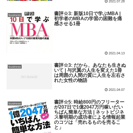
2021.07.28
書評☆3: 新版10日で学ぶMBA |
business
初学者のMBAの学習の困難を痛
感させる1冊
2021.04.13
書評☆3: だから、あなたも生きぬ
business
いて | 与沢翼の人生を変えた1冊
は周囲の人間の質に人生を左右さ
れた女性の物語
2021.04.07
書評☆5: 時給800円のフリーター
business
が207日で1億2047万円稼いだい
ちばん簡単な方法 | ネットビジネ
ス黎明期の成功者による情報起業
のコツは「売れるものを売るこ
と」