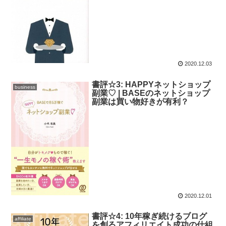
2020.12.03
書評☆3: HAPPYネットショップ
business
副業♡ | BASEのネットショップ
副業は買い物好きが有利？
2020.12.01
書評☆4: 10年稼ぎ続けるブログ
affiliate
を創るアフィリエイト成功の仕組