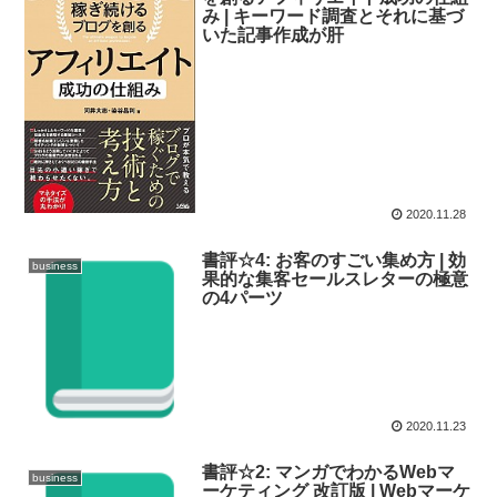
み | キーワード調査とそれに基づ
いた記事作成が肝
2020.11.28
書評☆4: お客のすごい集め方 | 効
business
果的な集客セールスレターの極意
の4パーツ
2020.11.23
書評☆2: マンガでわかるWebマ
business
ーケティング 改訂版 | Webマーケ