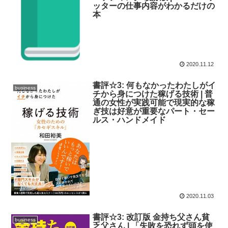
ッターの仕事内容がわかるだけの
本
2020.11.12
書評☆3: 何もなかったわたしがイ
business
チから身につけた稼げる技術 | 普
通の女性が実践可能で現実的な稼
ぎ技は好意が重要なパート・セー
ルス・ハンドメイド
2020.11.03
書評☆3: 改訂版 金持ち父さん貧
business
乏父さん | 「失敗を恐れず頭を使