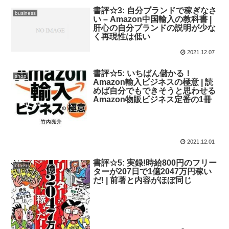
書評☆3: 自分ブランドで稼ぎなさ
business
い – Amazon中国輸入の教科書 |
肝心の自分ブランドの説明が少な
く再現性は低い
2021.12.07
書評☆5: いちばん儲かる！
shop
Amazon輸入ビジネスの極意 | 読
めば自分でもできそうと思わせる
Amazon物販ビジネス定番の1冊
2021.12.01
書評☆5: 実録!時給800円のフリー
other
ターが207日で1億2047万円稼い
だ! | 前著と内容がほぼ同じ