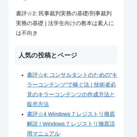
書評☆2: 民事裁判実務の基礎/刑事裁判
実務の基礎 | 法学生向けの教本は素人に
は不向き
人気の投稿とページ
書評☆4: コンサルタントのための"キ
ラーコンテンツ"で稼ぐ法 | 技術者必
見のキラーコンテンツの作成方法と
販売方法
書評☆4 Windows 7 レジストリ徹底
解説 | Windows 7 レジストリ徹底活
用マニュアル