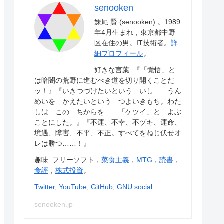
senooken
妹尾 賢 (senooken) 。1989
年4月生まれ，東京都中野
区在住の男。IT技術者。
詳
細プロフィール
。
好きな言葉: 『「覚悟」と
は暗闇の荒野に進むべき道を切り開くことだ
ッ！』『いきつづけたいという いし… うん
めいを かえたいという つよいきもち。わた
しは この ちからを… 「ケツイ」と よぶ
ことにした。』『不運、不幸、不ヅキ、運命、
境遇、障害、不平、不正。すべてをねじ伏せオ
レは勝つ……！』
趣味: フリーソフト，
菜食主義
，
MTG
，
読書
，
食評
，
株式投資
。
Twitter
,
YouTube
,
GitHub
,
GNU social
senooken.jp