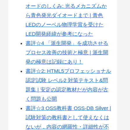
オードのしくみ: 光るメカニズムか
ら青色発光ダイオードまで | 青色
LEDのノーベル物理学賞を受けた
LED開発経緯が参考になった
書評☆4 「派生開発」を成功させる
プロセス改善の技術と極意 | 派生開
発の極意は記録にあり！
書評☆2: HTML5プロフェッショナル
認定試験 レベル2 対策テキスト&問
題集 | 安定の認定教材だが内容が古
く問題も公開
書評☆3 OSS教科書 OSS-DB Silver |
試験対策の教科書として使えなくは
ないが，内容の網羅性・詳細性が不