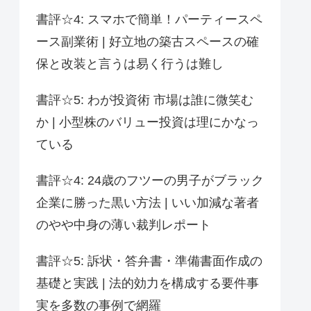
書評☆4: スマホで簡単！パーティースペ
ース副業術 | 好立地の築古スペースの確
保と改装と言うは易く行うは難し
書評☆5: わが投資術 市場は誰に微笑む
か | 小型株のバリュー投資は理にかなっ
ている
書評☆4: 24歳のフツーの男子がブラック
企業に勝った黒い方法 | いい加減な著者
のやや中身の薄い裁判レポート
書評☆5: 訴状・答弁書・準備書面作成の
基礎と実践 | 法的効力を構成する要件事
実を多数の事例で網羅