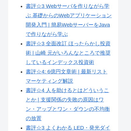
書評☆3 Webサーバを作りながら学
ぶ 基礎からのWebアプリケーション
開発入門 | 簡易WebサーバーをJava
で作りながら学ぶ
書評☆3 全面改訂 ほったらかし投資
術 | 山崎 元がいろんなところで推奨
しているインデックス投資術
書評☆4: 6億円文章術 | 最新リスト
マーケティング解説
書評☆4 人を助けるとはどういうこ
とか | 支援関係の失敗の原因はワ
ン・アップとワン・ダウンの不均衡
の放置
書評☆3 よくわかる LED・発光ダイ