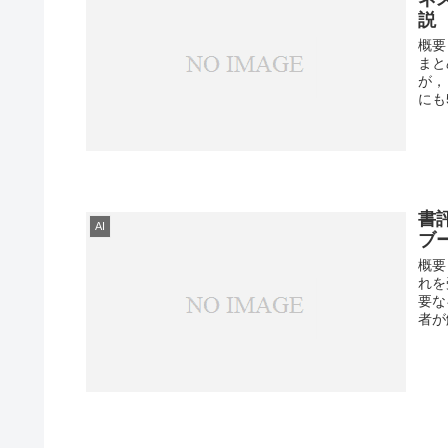
説
概要
まと
が，
にも
書
AI
ブ
概要
れを
要な
者が