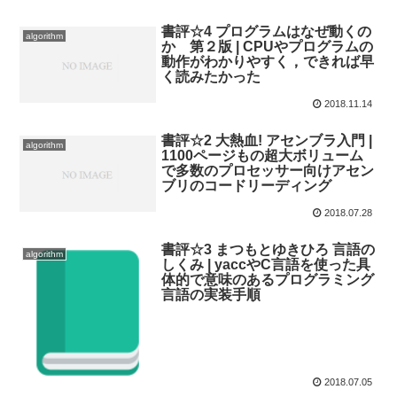
書評☆4 プログラムはなぜ動くの
algorithm
か 第２版 | CPUやプログラムの
動作がわかりやすく，できれば早
く読みたかった
2018.11.14
書評☆2 大熱血! アセンブラ入門 |
algorithm
1100ページもの超大ボリューム
で多数のプロセッサー向けアセン
ブリのコードリーディング
2018.07.28
書評☆3 まつもとゆきひろ 言語の
algorithm
しくみ | yaccやC言語を使った具
体的で意味のあるプログラミング
言語の実装手順
2018.07.05