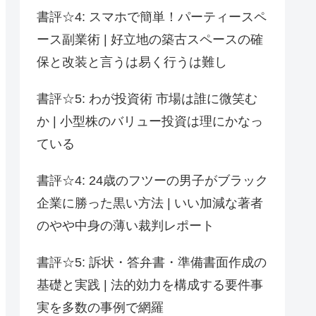
書評☆4: スマホで簡単！パーティースペ
ース副業術 | 好立地の築古スペースの確
保と改装と言うは易く行うは難し
書評☆5: わが投資術 市場は誰に微笑む
か | 小型株のバリュー投資は理にかなっ
ている
書評☆4: 24歳のフツーの男子がブラック
企業に勝った黒い方法 | いい加減な著者
のやや中身の薄い裁判レポート
書評☆5: 訴状・答弁書・準備書面作成の
基礎と実践 | 法的効力を構成する要件事
実を多数の事例で網羅