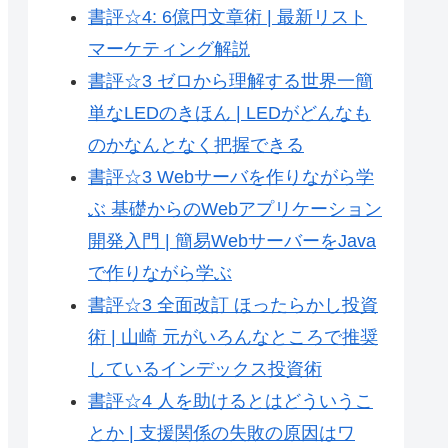
書評☆4: 6億円文章術 | 最新リスト
マーケティング解説
書評☆3 ゼロから理解する世界一簡
単なLEDのきほん | LEDがどんなも
のかなんとなく把握できる
書評☆3 Webサーバを作りながら学
ぶ 基礎からのWebアプリケーション
開発入門 | 簡易WebサーバーをJava
で作りながら学ぶ
書評☆3 全面改訂 ほったらかし投資
術 | 山崎 元がいろんなところで推奨
しているインデックス投資術
書評☆4 人を助けるとはどういうこ
とか | 支援関係の失敗の原因はワ