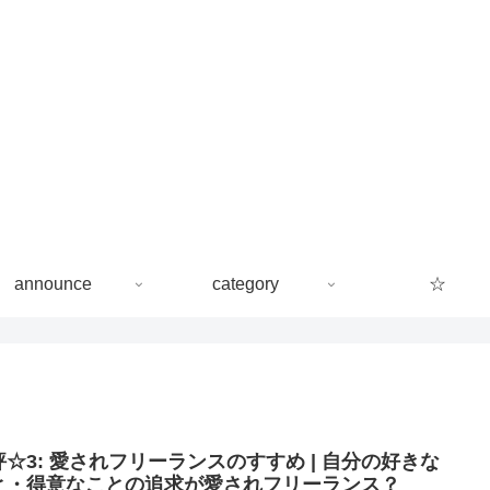
announce
category
☆
評☆3: 愛されフリーランスのすすめ | 自分の好きな
と・得意なことの追求が愛されフリーランス？