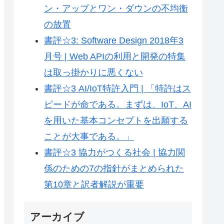
ン・アップとワン・ダウンの不均衡
の放置
書評☆3: Software Design 2018年3
月号 | Web APIの利用と開発の特集
は取っ掛かりに悪くない
書評☆3 AI/IoT特許入門 | 「特許はス
ピードが命である。まずは、IoT、AI
を用いた基本コンセプトを出願する
ことが大事である。」
書評☆3 協力がつくる社会 | 協力関
係のための7の指針がまとめられた
第10章と訳者解説が重要
アーカイブ