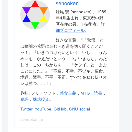
senooken
妹尾 賢 (senooken) 。1989
年4月生まれ，東京都中野
区在住の男。IT技術者。
詳
細プロフィール
。
好きな言葉: 『「覚悟」と
は暗闇の荒野に進むべき道を切り開くことだ
ッ！』『いきつづけたいという いし… うん
めいを かえたいという つよいきもち。わた
しは この ちからを… 「ケツイ」と よぶ
ことにした。』『不運、不幸、不ヅキ、運命、
境遇、障害、不平、不正。すべてをねじ伏せオ
レは勝つ……！』
趣味: フリーソフト，
菜食主義
，
MTG
，
読書
，
食評
，
株式投資
。
Twitter
,
YouTube
,
GitHub
,
GNU social
senooken.jp