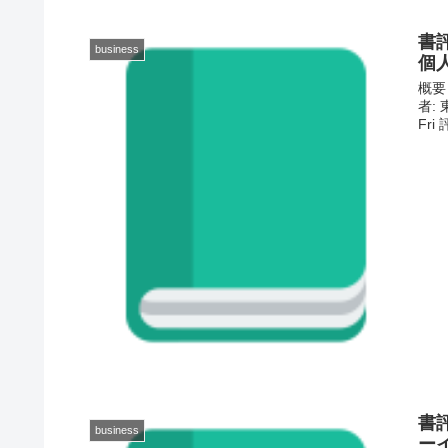
書
business
個
概要
者: 
Fri
書
business
ー