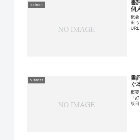
書
business
個
概要
田 ゲ
URL
書
business
ぐ
概要
「好
版日: