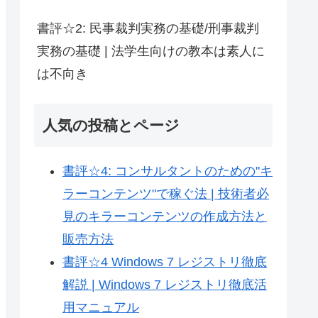
書評☆2: 民事裁判実務の基礎/刑事裁判
実務の基礎 | 法学生向けの教本は素人に
は不向き
人気の投稿とページ
書評☆4: コンサルタントのための"キ
ラーコンテンツ"で稼ぐ法 | 技術者必
見のキラーコンテンツの作成方法と
販売方法
書評☆4 Windows 7 レジストリ徹底
解説 | Windows 7 レジストリ徹底活
用マニュアル