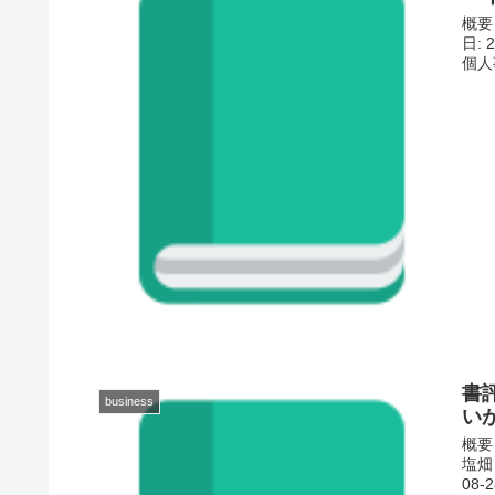
概要
日: 
個人
書
business
い
概要
塩畑 
08-