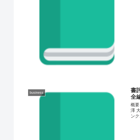
書
business
全
概要
澤 大
ンク