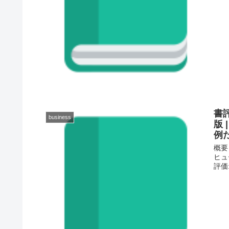
書評
business
版
例
概要
ヒュー
評価