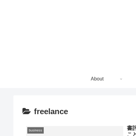
About
freelance
書
business
こ