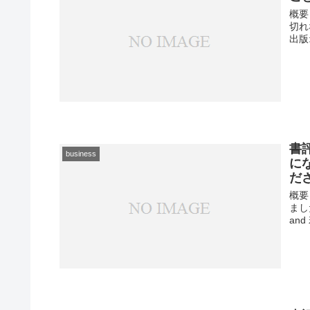
概要
切れ
出版: 
書
business
に
だ
概要
まし
and