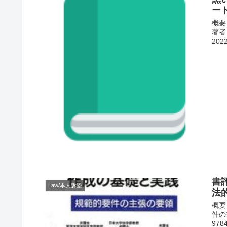
ー
概要
著者:
2022
書
Law/本人訴訟
法
概要
件の主
9784