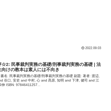
2022.09.03
評☆2: 民事裁判実務の基礎/刑事裁判実務の基礎 | 法
生向けの教本は素人には不向き
 書名: 民事裁判実務の基礎/刑事裁判実務の基礎 副題: 著者: 渡辺,
nd 谷口, 安史 and 中村, 心 and 髙原, 知明 and 下津, 健司 and 江
和伸 ISBN: 97846411257...