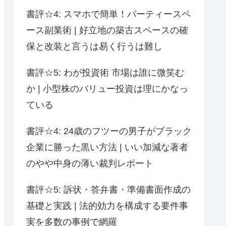
書評☆4: スマホで簡単！パーティースペ
ース副業術 | 好立地の築古スペースの確
保と改装と言うは易く行うは難し
書評☆5: わが投資術 市場は誰に微笑む
か | 小型株のバリュー投資は理にかなっ
ている
書評☆4: 24歳のフツーの男子がブラック
企業に勝った黒い方法 | いい加減な著者
のやや中身の薄い裁判レポート
書評☆5: 訴状・答弁書・準備書面作成の
基礎と実践 | 法的効力を構成する要件事
実を多数の事例で網羅