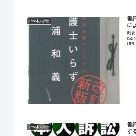
書評
Law/本人訴訟
に
概要
ISB
URL:
書評
Law/本人訴訟
す