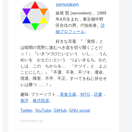
senooken
妹尾 賢 (senooken) 。1989
年4月生まれ，東京都中野
区在住の男。IT技術者。
詳
細プロフィール
。
好きな言葉: 『「覚悟」と
は暗闇の荒野に進むべき道を切り開くことだ
ッ！』『いきつづけたいという いし… うん
めいを かえたいという つよいきもち。わた
しは この ちからを… 「ケツイ」と よぶ
ことにした。』『不運、不幸、不ヅキ、運命、
境遇、障害、不平、不正。すべてをねじ伏せオ
レは勝つ……！』
趣味: フリーソフト，
菜食主義
，
MTG
，
読書
，
食評
，
株式投資
。
Twitter
,
YouTube
,
GitHub
,
GNU social
senooken.jp