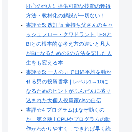
肝心の他人に提供可能な技能の獲得
方法・教材化の解説が一切ない！
書評☆5: 改訂版 金持ち父さんのキャ
ッシュフロー・クワドラント | ESと
BIとの根本的な考え方の違いと凡人
がBになるための3の方法を記した人
生をも変える本
書評☆5: 一人の力で日経平均を動か
せる男の投資哲学 | レベル1→10に
なるためのヒントがふんだんに盛り
込まれた大個人投資家cisの自伝
書評☆4 プログラムはなぜ動くの
か 第２版 | CPUやプログラムの動
作がわかりやすく，できれば早く読