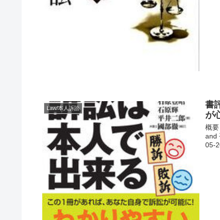
書
Law/本人訴訟
が
概要
and
05-