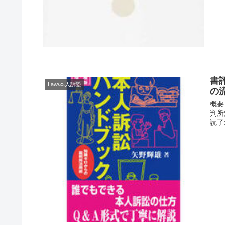
書
Law/本人訴訟
の
概要
判所活
読了: