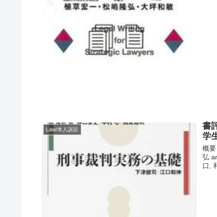
書
Law/本人訴訟
学
概要
弘 a
口, 