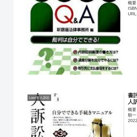
概要
ISB
URL:
書
Law/本人訴訟
人
概要
順一 
2022