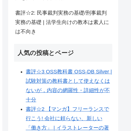
書評☆2: 民事裁判実務の基礎/刑事裁判
実務の基礎 | 法学生向けの教本は素人に
は不向き
人気の投稿とページ
書評☆3 OSS教科書 OSS-DB Silver |
試験対策の教科書として使えなくは
ないが，内容の網羅性・詳細性が不
十分
書評☆2 【マンガ】フリーランスで
行こう! 会社に頼らない、新しい
「働き方」 | イラストレーターの著