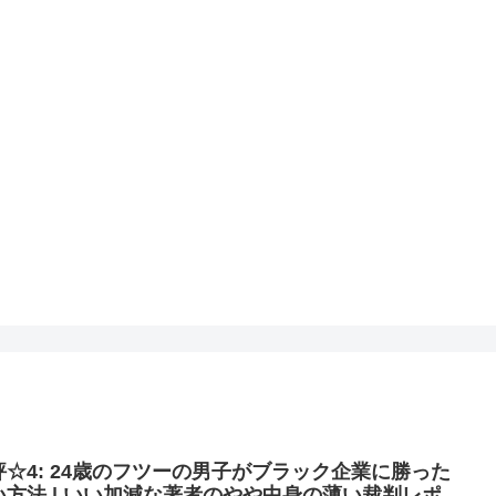
評☆4: 24歳のフツーの男子がブラック企業に勝った
い方法 | いい加減な著者のやや中身の薄い裁判レポ