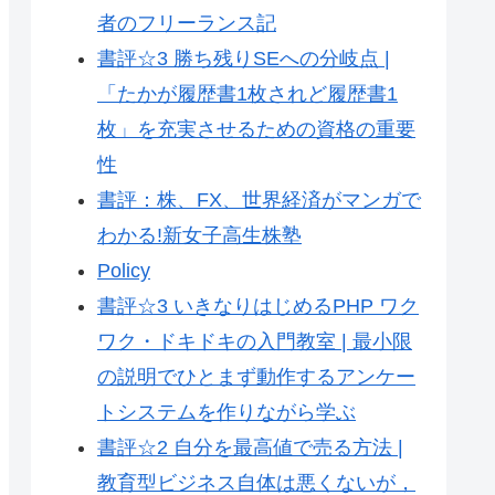
者のフリーランス記
書評☆3 勝ち残りSEへの分岐点 |
「たかが履歴書1枚されど履歴書1
枚」を充実させるための資格の重要
性
書評：株、FX、世界経済がマンガで
わかる!新女子高生株塾
Policy
書評☆3 いきなりはじめるPHP ワク
ワク・ドキドキの入門教室 | 最小限
の説明でひとまず動作するアンケー
トシステムを作りながら学ぶ
書評☆2 自分を最高値で売る方法 |
教育型ビジネス自体は悪くないが，