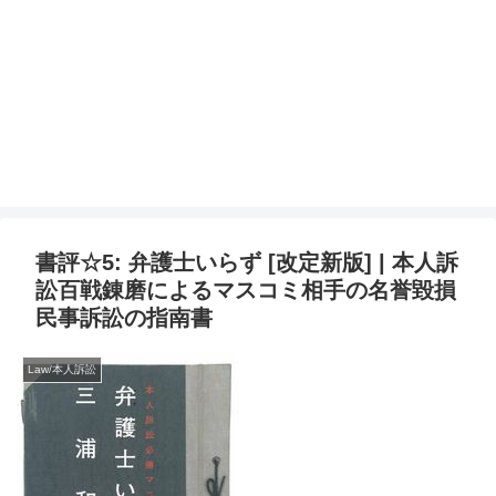
書評☆5: 弁護士いらず [改定新版] | 本人訴
訟百戦錬磨によるマスコミ相手の名誉毀損
民事訴訟の指南書
Law/本人訴訟