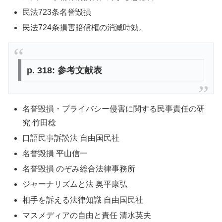
民法723条名誉毀損
民法724条損害賠償権の消滅時効。
p. 318: 参考文献表
名誉毀損・プライバシー侵害に関する民事責任の研
究 竹田稔
口語民事訴訟法 自由国民社
名誉毀損 平山信一
名誉毀損 のぞみ総合法律事務所
ジャーナリズムと法 奥平康弘
相手を訴える法律知識 自由国民社
マスメディアの自由と責任 清水英夫