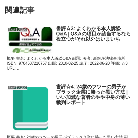
関連記事
書評☆3: よくわかる本人訴訟
Law/本人訴訟
Q&A | Q&Aの項目が該当するなら
役立つがそれ以外はいまいち
概要 書名: よくわかる本人訴訟Q&A 副題: 著者: 新銀座法律事務所
ISBN: 9784587216757 出版: 2010-02-25 読了: 2022-06-20 評価: ☆3
URL: ...
書評☆4: 24歳のフツーの男子が
Law/本人訴訟
ブラック企業に勝った黒い方法 |
いい加減な著者のやや中身の薄い
裁判レポート
概要 書名: 24歳のフツーの男子がブラック企業に勝った黒い方法 副