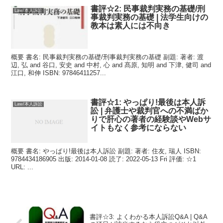
書評☆2: 民事裁判実務の基礎/刑
Law/本人訴訟
事裁判実務の基礎 | 法学生向けの
教本は素人には不向き
概要 書名: 民事裁判実務の基礎/刑事裁判実務の基礎 副題: 著者: 渡
辺, 弘 and 谷口, 安史 and 中村, 心 and 髙原, 知明 and 下津, 健司 and
江口, 和伸 ISBN: 97846411257...
書評☆1: やっぱり!最後は本人訴
Law/本人訴訟
訟 | 弁護士や裁判官への不満ばか
りで肝心の著者の経験談やWebサ
イトもなく参考にならない
概要 書名: やっぱり!最後は本人訴訟 副題: 著者: 住友, 瑞人 ISBN:
9784434186905 出版: 2014-01-08 読了: 2022-05-13 Fri 評価: ☆1
URL: ...
書評☆3: よくわかる本人訴訟Q&A | Q&A