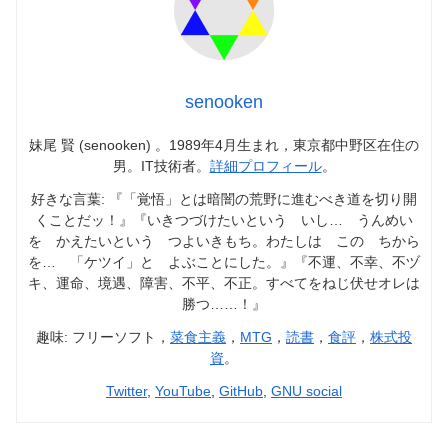
senooken
妹尾 賢 (senooken) 。1989年4月生まれ，東京都中野区在住の
男。IT技術者。
詳細プロフィール
。
好きな言葉: 『「覚悟」とは暗闇の荒野に進むべき道を切り開
くことだッ！』『いきつづけたいという いし… うんめい
を かえたいという つよいきもち。わたしは この ちから
を… 「ケツイ」と よぶことにした。』『不運、不幸、不ヅ
キ、運命、境遇、障害、不平、不正。すべてをねじ伏せオレは
勝つ……！』
趣味: フリーソフト，
菜食主義
，
MTG
，
読書
，
食評
，
株式投
資
。
Twitter
,
YouTube
,
GitHub
,
GNU social