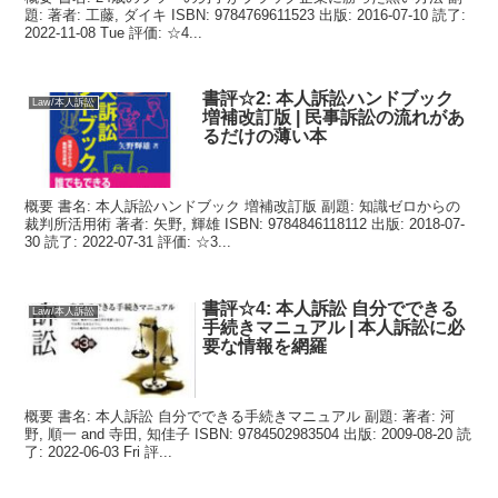
題: 著者: 工藤, ダイキ ISBN: 9784769611523 出版: 2016-07-10 読了:
2022-11-08 Tue 評価: ☆4...
書評☆2: 本人訴訟ハンドブック
Law/本人訴訟
増補改訂版 | 民事訴訟の流れがあ
るだけの薄い本
概要 書名: 本人訴訟ハンドブック 増補改訂版 副題: 知識ゼロからの
裁判所活用術 著者: 矢野, 輝雄 ISBN: 9784846118112 出版: 2018-07-
30 読了: 2022-07-31 評価: ☆3...
書評☆4: 本人訴訟 自分でできる
Law/本人訴訟
手続きマニュアル | 本人訴訟に必
要な情報を網羅
概要 書名: 本人訴訟 自分でできる手続きマニュアル 副題: 著者: 河
野, 順一 and 寺田, 知佳子 ISBN: 9784502983504 出版: 2009-08-20 読
了: 2022-06-03 Fri 評...