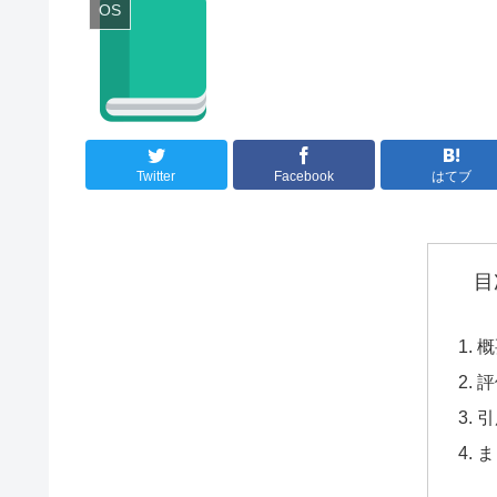
OS
Twitter
Facebook
はてブ
目
概
評
引
ま