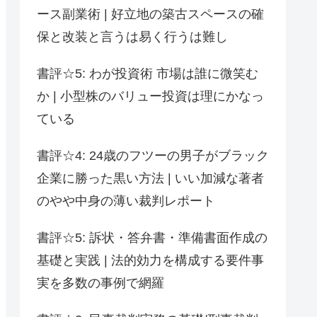
ース副業術 | 好立地の築古スペースの確
保と改装と言うは易く行うは難し
書評☆5: わが投資術 市場は誰に微笑む
か | 小型株のバリュー投資は理にかなっ
ている
書評☆4: 24歳のフツーの男子がブラック
企業に勝った黒い方法 | いい加減な著者
のやや中身の薄い裁判レポート
書評☆5: 訴状・答弁書・準備書面作成の
基礎と実践 | 法的効力を構成する要件事
実を多数の事例で網羅