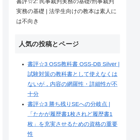
書評☆2: 民事裁判実務の基礎/刑事裁判
実務の基礎 | 法学生向けの教本は素人に
は不向き
人気の投稿とページ
書評☆3 OSS教科書 OSS-DB Silver |
試験対策の教科書として使えなくは
ないが，内容の網羅性・詳細性が不
十分
書評☆3 勝ち残りSEへの分岐点 |
「たかが履歴書1枚されど履歴書1
枚」を充実させるための資格の重要
性