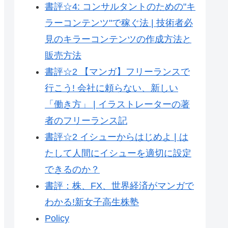
書評☆4: コンサルタントのための"キ
ラーコンテンツ"で稼ぐ法 | 技術者必
見のキラーコンテンツの作成方法と
販売方法
書評☆2 【マンガ】フリーランスで
行こう! 会社に頼らない、新しい
「働き方」 | イラストレーターの著
者のフリーランス記
書評☆2 イシューからはじめよ | は
たして人間にイシューを適切に設定
できるのか？
書評：株、FX、世界経済がマンガで
わかる!新女子高生株塾
Policy