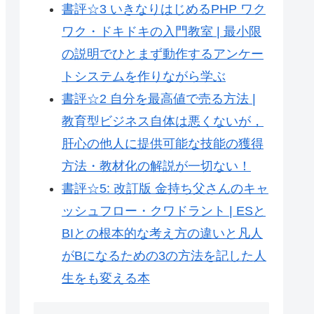
書評☆3 いきなりはじめるPHP ワク
ワク・ドキドキの入門教室 | 最小限
の説明でひとまず動作するアンケー
トシステムを作りながら学ぶ
書評☆2 自分を最高値で売る方法 |
教育型ビジネス自体は悪くないが，
肝心の他人に提供可能な技能の獲得
方法・教材化の解説が一切ない！
書評☆5: 改訂版 金持ち父さんのキャ
ッシュフロー・クワドラント | ESと
BIとの根本的な考え方の違いと凡人
がBになるための3の方法を記した人
生をも変える本