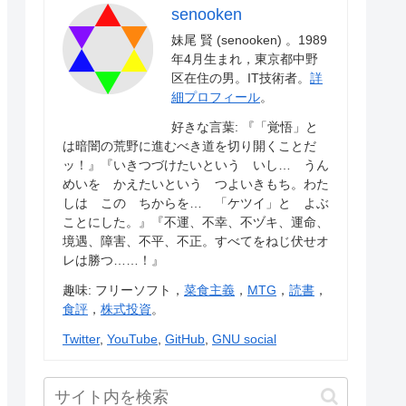
senooken
妹尾 賢 (senooken) 。1989
年4月生まれ，東京都中野
区在住の男。IT技術者。
詳
細プロフィール
。
好きな言葉: 『「覚悟」と
は暗闇の荒野に進むべき道を切り開くことだ
ッ！』『いきつづけたいという いし… うん
めいを かえたいという つよいきもち。わた
しは この ちからを… 「ケツイ」と よぶ
ことにした。』『不運、不幸、不ヅキ、運命、
境遇、障害、不平、不正。すべてをねじ伏せオ
レは勝つ……！』
趣味: フリーソフト，
菜食主義
，
MTG
，
読書
，
食評
，
株式投資
。
Twitter
,
YouTube
,
GitHub
,
GNU social