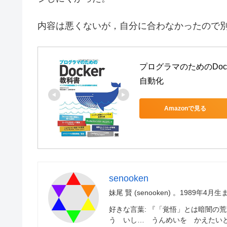
内容は悪くないが，自分に合わなかったので
プログラマのためのDo
自動化
Amazonで見る
senooken
妹尾 賢 (senooken) 。1989
好きな言葉: 『「覚悟」とは暗闇の
う いし… うんめいを かえたい