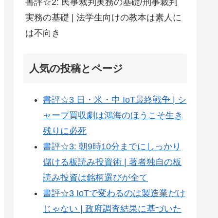
書評☆2: 民事裁判実務の基礎/刑事裁判
実務の基礎 | 法学生向けの教本は素人に
は不向き
人気の投稿とページ
書評☆3 日・米・中 IoT最終戦争 | シ
ャープ買収劇は鴻海のほうこそ生き
残りに必死
書評☆3: 朝9時10分までにしっかり
儲ける板読み投資術 | 著者独自の板
読み投資は銘柄選びが全て
書評☆3 IoTで変わるのは製造業だけ
じゃない | 政府調査結果に基づいた