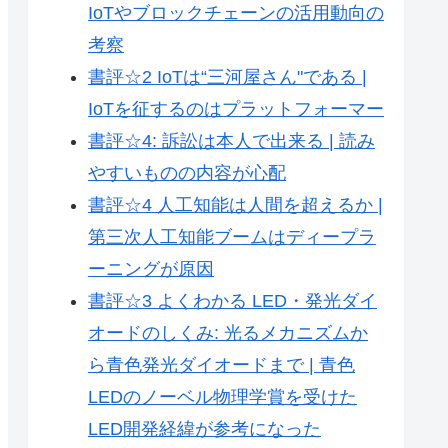
IoTやブロックチェーンの活用動向の
考察
書評☆2 IoTは“三河屋さん"である |
IoTを征するのはプラットフォーマー
書評☆4: 訴訟は本人で出来る | 読み
やすいものの内容が心配
書評☆4 人工知能は人間を超えるか |
第三次人工知能ブームはディープラ
ーニングが原因
書評☆3 よくわかる LED・発光ダイ
オードのしくみ: 光るメカニズムか
ら青色発光ダイオードまで | 青色
LEDのノーベル物理学賞を受けた
LED開発経緯が参考になった