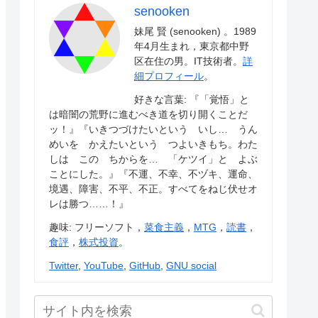
senooken
妹尾 賢 (senooken) 。1989
年4月生まれ，東京都中野
区在住の男。IT技術者。
詳
細プロフィール
。
好きな言葉: 『「覚悟」と
は暗闇の荒野に進むべき道を切り開くことだ
ッ！』『いきつづけたいという いし… うん
めいを かえたいという つよいきもち。わた
しは この ちからを… 「ケツイ」と よぶ
ことにした。』『不運、不幸、不ヅキ、運命、
境遇、障害、不平、不正。すべてをねじ伏せオ
レは勝つ……！』
趣味: フリーソフト，
菜食主義
，
MTG
，
読書
，
食評
，
株式投資
。
Twitter
,
YouTube
,
GitHub
,
GNU social