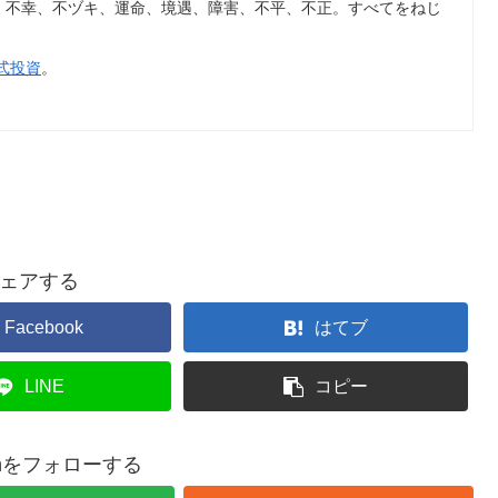
、不幸、不ヅキ、運命、境遇、障害、不平、不正。すべてをねじ
式投資
。
ェアする
Facebook
はてブ
LINE
コピー
kenをフォローする