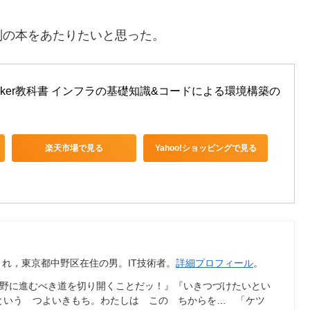
別の本をあたりたいと思った。
cker教科書 インフラの基礎知識&コードによる環境構築の
楽天市場で見る
Yahoo!ショッピングで見る
年4月生まれ，東京都中野区在住の男。IT技術者。
詳細プロフィール
。
荒野に進むべき道を切り開くことだッ！』『いきつづけたいとい
という つよいきもち。わたしは この ちからを… 「ケツ