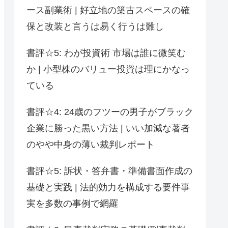
ース副業術 | 好立地の築古スペースの確
保と改装と言うは易く行うは難し
書評☆5: わが投資術 市場は誰に微笑む
か | 小型株のバリュー投資は理にかなっ
ている
書評☆4: 24歳のフツーの男子がブラック
企業に勝った黒い方法 | いい加減な著者
のやや中身の薄い裁判レポート
書評☆5: 訴状・答弁書・準備書面作成の
基礎と実践 | 法的効力を構成する要件事
実を多数の事例で網羅