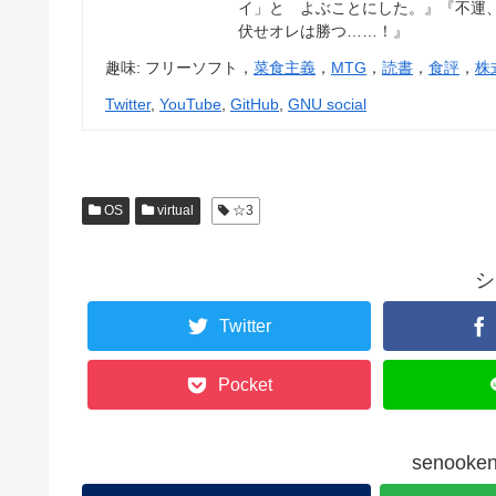
イ」と よぶことにした。』『不運
伏せオレは勝つ……！』
趣味: フリーソフト，
菜食主義
，
MTG
，
読書
，
食評
，
株
Twitter
,
YouTube
,
GitHub
,
GNU social
OS
virtual
☆3
シ
Twitter
Pocket
senoo