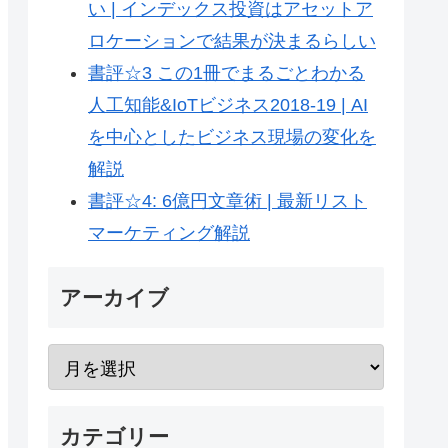
い | インデックス投資はアセットア
ロケーションで結果が決まるらしい
書評☆3 この1冊でまるごとわかる
人工知能&IoTビジネス2018-19 | AI
を中心としたビジネス現場の変化を
解説
書評☆4: 6億円文章術 | 最新リスト
マーケティング解説
アーカイブ
カテゴリー