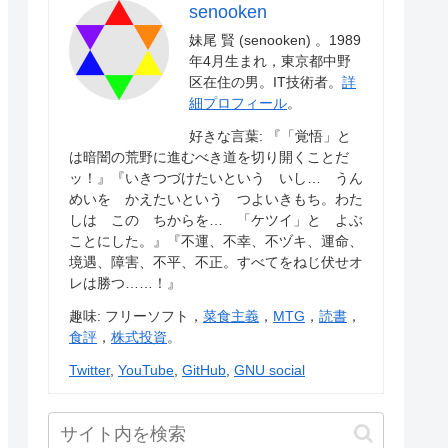
senooken
妹尾 賢 (senooken) 。1989
年4月生まれ，東京都中野
区在住の男。IT技術者。
詳
細プロフィール
。
好きな言葉: 『「覚悟」と
は暗闇の荒野に進むべき道を切り開くことだ
ッ！』『いきつづけたいという いし… うん
めいを かえたいという つよいきもち。わた
しは この ちからを… 「ケツイ」と よぶ
ことにした。』『不運、不幸、不ヅキ、運命、
境遇、障害、不平、不正。すべてをねじ伏せオ
レは勝つ……！』
趣味: フリーソフト，
菜食主義
，
MTG
，
読書
，
食評
，
株式投資
。
Twitter
,
YouTube
,
GitHub
,
GNU social