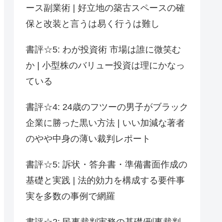
ース副業術 | 好立地の築古スペースの確
保と改装と言うは易く行うは難し
書評☆5: わが投資術 市場は誰に微笑む
か | 小型株のバリュー投資は理にかなっ
ている
書評☆4: 24歳のフツーの男子がブラック
企業に勝った黒い方法 | いい加減な著者
のやや中身の薄い裁判レポート
書評☆5: 訴状・答弁書・準備書面作成の
基礎と実践 | 法的効力を構成する要件事
実を多数の事例で網羅
書評☆2: 民事裁判実務の基礎/刑事裁判