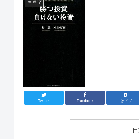
money
Twitter
Facebook
はてブ
目