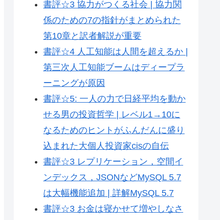
書評☆3 協力がつくる社会 | 協力関
係のための7の指針がまとめられた
第10章と訳者解説が重要
書評☆4 人工知能は人間を超えるか |
第三次人工知能ブームはディープラ
ーニングが原因
書評☆5: 一人の力で日経平均を動か
せる男の投資哲学 | レベル1→10に
なるためのヒントがふんだんに盛り
込まれた大個人投資家cisの自伝
書評☆3 レプリケーション，空間イ
ンデックス，JSONなどMySQL 5.7
は大幅機能追加 | 詳解MySQL 5.7
書評☆3 お金は寝かせて増やしなさ