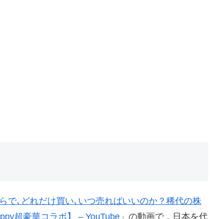
くらで､どれだけ買い､いつ売ればいいのか？稀代の株
超豪華コラボ】 – YouTube
」の動画で，日本を代