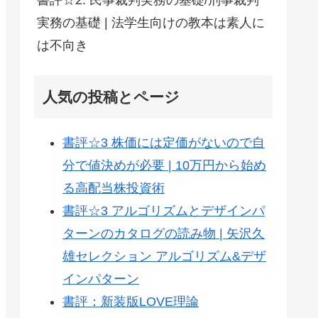
実務の基礎 | 法学生向けの教本は素人に
は不向き
人気の投稿とページ
書評☆3 株価には定価がないので自
分で値決めが必要 | 10万円から始め
る高配当株投資術
書評☆3 アルゴリズムとデザインパ
ターンのカタログの読み物 | 矢沢久
雄セレクション アルゴリズム&デザ
インパターン
書評：新装版LOVE理論