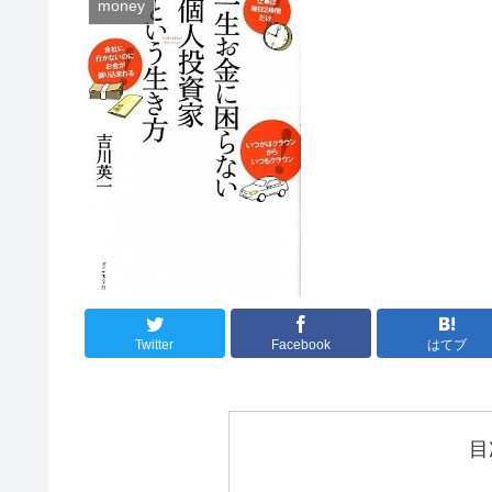
money
Twitter
Facebook
はてブ
目