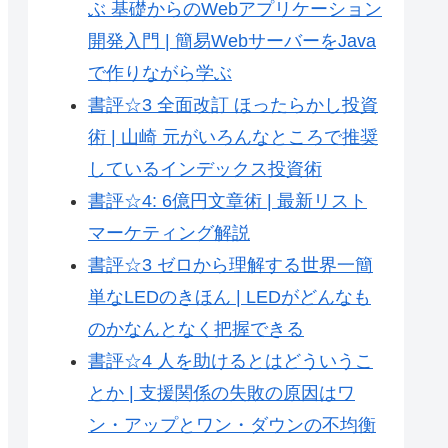
ぶ 基礎からのWebアプリケーション
開発入門 | 簡易WebサーバーをJava
で作りながら学ぶ
書評☆3 全面改訂 ほったらかし投資
術 | 山崎 元がいろんなところで推奨
しているインデックス投資術
書評☆4: 6億円文章術 | 最新リスト
マーケティング解説
書評☆3 ゼロから理解する世界一簡
単なLEDのきほん | LEDがどんなも
のかなんとなく把握できる
書評☆4 人を助けるとはどういうこ
とか | 支援関係の失敗の原因はワ
ン・アップとワン・ダウンの不均衡