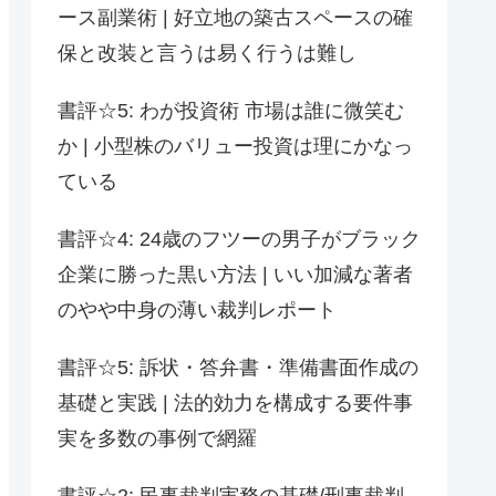
ース副業術 | 好立地の築古スペースの確
保と改装と言うは易く行うは難し
書評☆5: わが投資術 市場は誰に微笑む
か | 小型株のバリュー投資は理にかなっ
ている
書評☆4: 24歳のフツーの男子がブラック
企業に勝った黒い方法 | いい加減な著者
のやや中身の薄い裁判レポート
書評☆5: 訴状・答弁書・準備書面作成の
基礎と実践 | 法的効力を構成する要件事
実を多数の事例で網羅
書評☆2: 民事裁判実務の基礎/刑事裁判