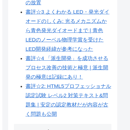
の放置
書評☆3 よくわかる LED・発光ダイ
オードのしくみ: 光るメカニズムか
ら青色発光ダイオードまで | 青色
LEDのノーベル物理学賞を受けた
LED開発経緯が参考になった
書評☆4 「派生開発」を成功させる
プロセス改善の技術と極意 | 派生開
発の極意は記録にあり！
書評☆2: HTML5プロフェッショナル
認定試験 レベル2 対策テキスト&問
題集 | 安定の認定教材だが内容が古
く問題も公開