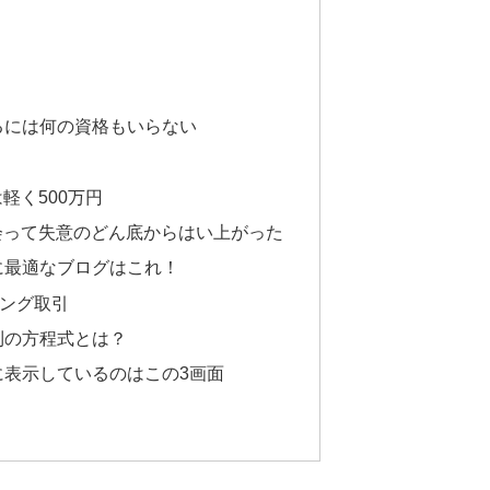
になるには何の資格もいらない
料は軽く500万円
グに出会って失意のどん底からはい上がった
分析に最適なブログはこれ！
ブニング取引
た勝利の方程式とは？
レ中に表示しているのはこの3画面