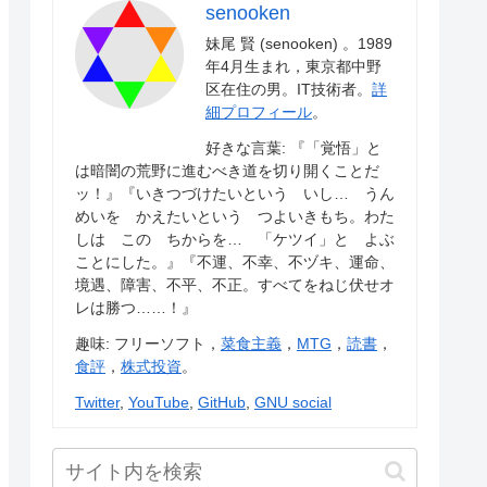
senooken
妹尾 賢 (senooken) 。1989
年4月生まれ，東京都中野
区在住の男。IT技術者。
詳
細プロフィール
。
好きな言葉: 『「覚悟」と
は暗闇の荒野に進むべき道を切り開くことだ
ッ！』『いきつづけたいという いし… うん
めいを かえたいという つよいきもち。わた
しは この ちからを… 「ケツイ」と よぶ
ことにした。』『不運、不幸、不ヅキ、運命、
境遇、障害、不平、不正。すべてをねじ伏せオ
レは勝つ……！』
趣味: フリーソフト，
菜食主義
，
MTG
，
読書
，
食評
，
株式投資
。
Twitter
,
YouTube
,
GitHub
,
GNU social