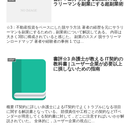
ラリーマンを副業にする超副業術
☆3：不動産投資をベースにした脱サラ方法 著者の経歴を元にサラリ
ーマンを副業にするための，副業術について解説してある。 内容は
大きく3部に構成されていると感じた。 副業のススメ 脱サラリーマ
ンロードマップ 著者や経験者の事例 1.では...
書評☆3 弁護士が教える IT契約の
other
教科書 | ユーザー企業が必要以上
に損しないための指南
概要 IT契約に詳しい弁護士によるIT契約でよくトラブルになる項目
に関する解説書となっている。 賠償責任や工程ごとの契約などITベ
ンダーが用意してくる契約書に対して，どこに注意すればいいかが解
説されていた。 全体的に，ユーザー企業の視点に...