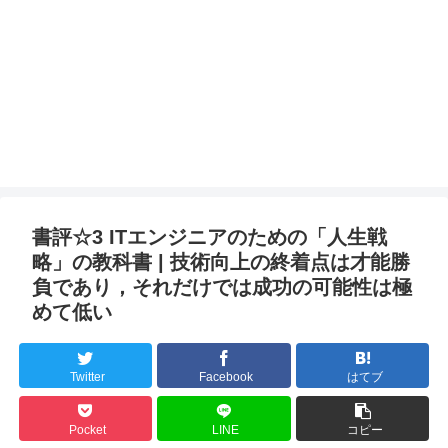
書評☆3 ITエンジニアのための「人生戦
略」の教科書 | 技術向上の終着点は才能勝
負であり，それだけでは成功の可能性は極
めて低い
Twitter
Facebook
はてブ
Pocket
LINE
コピー