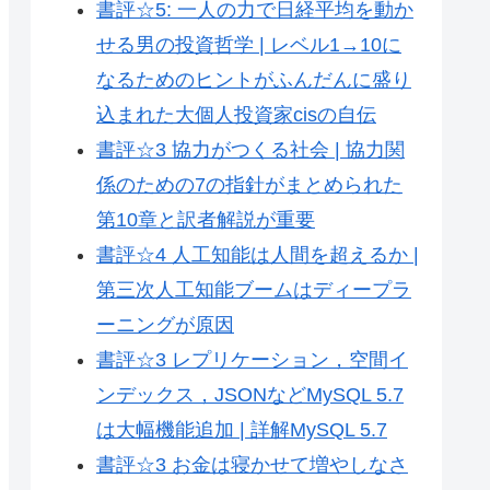
書評☆5: 一人の力で日経平均を動か
せる男の投資哲学 | レベル1→10に
なるためのヒントがふんだんに盛り
込まれた大個人投資家cisの自伝
書評☆3 協力がつくる社会 | 協力関
係のための7の指針がまとめられた
第10章と訳者解説が重要
書評☆4 人工知能は人間を超えるか |
第三次人工知能ブームはディープラ
ーニングが原因
書評☆3 レプリケーション，空間イ
ンデックス，JSONなどMySQL 5.7
は大幅機能追加 | 詳解MySQL 5.7
書評☆3 お金は寝かせて増やしなさ