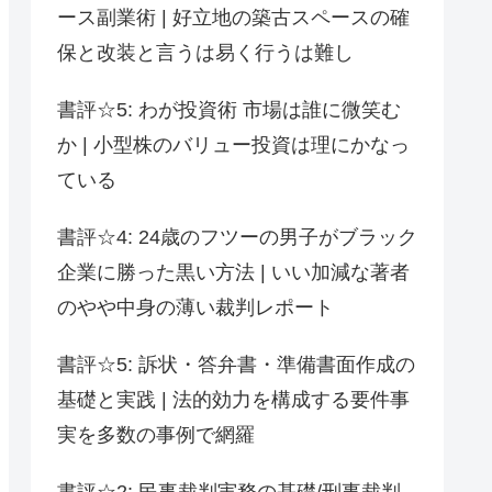
ース副業術 | 好立地の築古スペースの確
保と改装と言うは易く行うは難し
書評☆5: わが投資術 市場は誰に微笑む
か | 小型株のバリュー投資は理にかなっ
ている
書評☆4: 24歳のフツーの男子がブラック
企業に勝った黒い方法 | いい加減な著者
のやや中身の薄い裁判レポート
書評☆5: 訴状・答弁書・準備書面作成の
基礎と実践 | 法的効力を構成する要件事
実を多数の事例で網羅
書評☆2: 民事裁判実務の基礎/刑事裁判