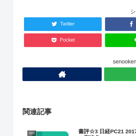
シ
Twitter
Pocket
senoo
関連記事
書評☆3 日経PC21 201
SNS