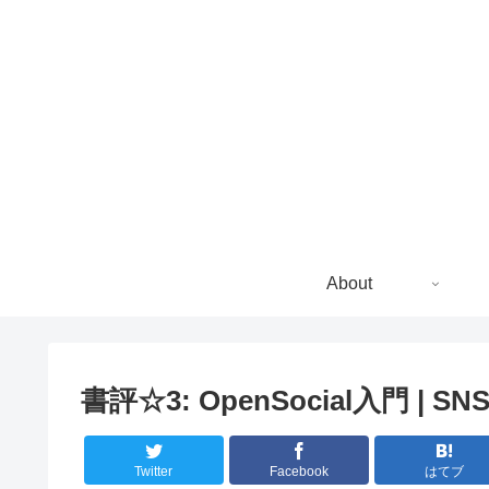
About
書評☆3: OpenSocial入門
Twitter
Facebook
はてブ