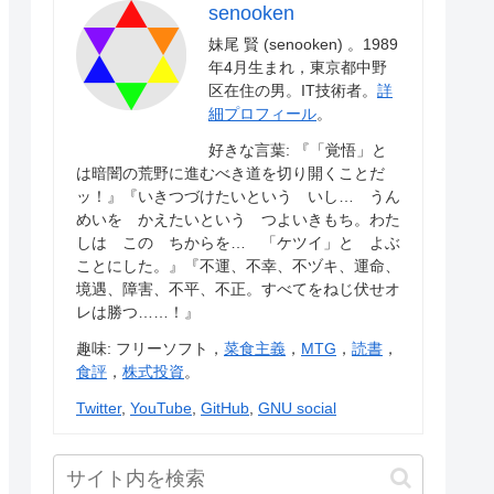
senooken
妹尾 賢 (senooken) 。1989
年4月生まれ，東京都中野
区在住の男。IT技術者。
詳
細プロフィール
。
好きな言葉: 『「覚悟」と
は暗闇の荒野に進むべき道を切り開くことだ
ッ！』『いきつづけたいという いし… うん
めいを かえたいという つよいきもち。わた
しは この ちからを… 「ケツイ」と よぶ
ことにした。』『不運、不幸、不ヅキ、運命、
境遇、障害、不平、不正。すべてをねじ伏せオ
レは勝つ……！』
趣味: フリーソフト，
菜食主義
，
MTG
，
読書
，
食評
，
株式投資
。
Twitter
,
YouTube
,
GitHub
,
GNU social