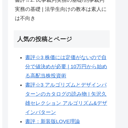
実務の基礎 | 法学生向けの教本は素人に
は不向き
人気の投稿とページ
書評☆3 株価には定価がないので自
分で値決めが必要 | 10万円から始め
る高配当株投資術
書評☆3 アルゴリズムとデザインパ
ターンのカタログの読み物 | 矢沢久
雄セレクション アルゴリズム&デザ
インパターン
書評：新装版LOVE理論