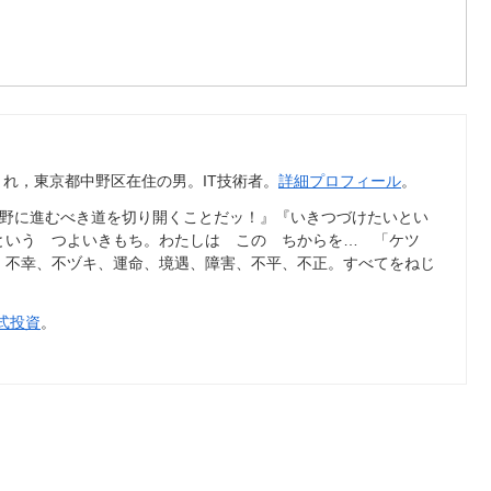
年4月生まれ，東京都中野区在住の男。IT技術者。
詳細プロフィール
。
荒野に進むべき道を切り開くことだッ！』『いきつづけたいとい
という つよいきもち。わたしは この ちからを… 「ケツ
、不幸、不ヅキ、運命、境遇、障害、不平、不正。すべてをねじ
式投資
。