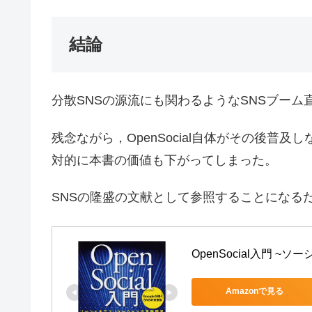
結論
分散SNSの源流にも関わるようなSNSブーム直前
残念ながら，OpenSocial自体がその後普
対的に本書の価値も下がってしまった。
SNSの隆盛の文献として参照することになる
OpenSocial入門 
Amazonで見る