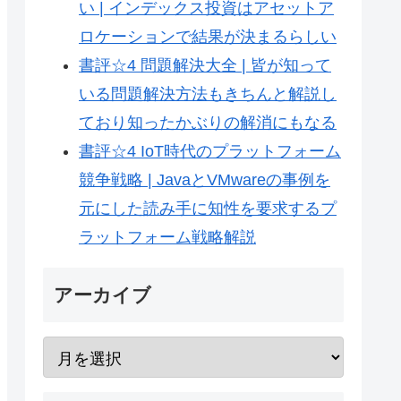
い | インデックス投資はアセットア
ロケーションで結果が決まるらしい
書評☆4 問題解決大全 | 皆が知って
いる問題解決方法もきちんと解説し
ており知ったかぶりの解消にもなる
書評☆4 IoT時代のプラットフォーム
競争戦略 | JavaとVMwareの事例を
元にした読み手に知性を要求するプ
ラットフォーム戦略解説
アーカイブ