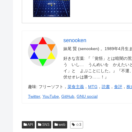
senooken
妹尾 賢 (senooken) 。1989
好きな言葉: 『「覚悟」とは暗闇の
う いし… うんめいを かえたい
イ」と よぶことにした。』『不運
伏せオレは勝つ……！』
趣味: フリーソフト，
菜食主義
，
MTG
，
読書
，
食評
，
株
Twitter
,
YouTube
,
GitHub
,
GNU social
API
SNS
web
☆3