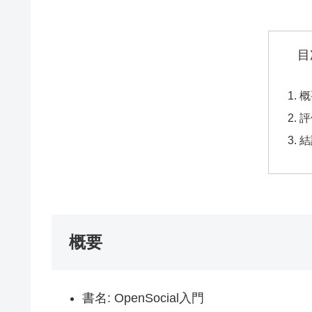
目
概
評
結
概要
書名: OpenSocial入門