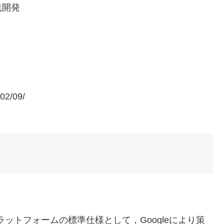
践開発
/02/09/
。
ラットフォームの標準仕様として，Googleにより策