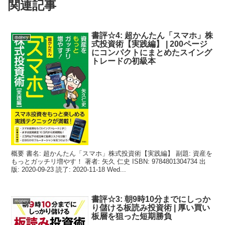
関連記事
書評☆4: 超かんたん「スマホ」株
money
式投資術【実践編】 | 200ページ
にコンパクトにまとめたスイング
トレードの初級本
概要 書名: 超かんたん「スマホ」株式投資術【実践編】 副題: 資産を
もっとガッチリ増やす！ 著者: 矢久 仁史 ISBN: 9784801304734 出
版: 2020-09-23 読了: 2020-11-18 Wed...
書評☆3: 朝9時10分までにしっか
money
り儲ける板読み投資術 | 厚い買い
板層を狙った短期勝負