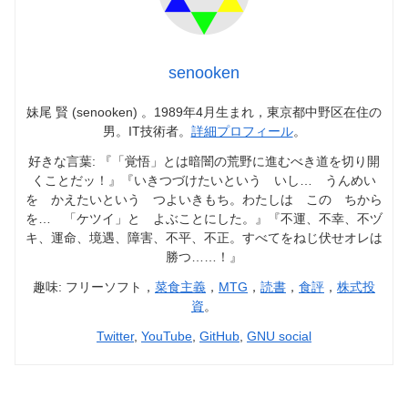
senooken
妹尾 賢 (senooken) 。1989年4月生まれ，東京都中野区在住の
男。IT技術者。
詳細プロフィール
。
好きな言葉: 『「覚悟」とは暗闇の荒野に進むべき道を切り開
くことだッ！』『いきつづけたいという いし… うんめい
を かえたいという つよいきもち。わたしは この ちから
を… 「ケツイ」と よぶことにした。』『不運、不幸、不ヅ
キ、運命、境遇、障害、不平、不正。すべてをねじ伏せオレは
勝つ……！』
趣味: フリーソフト，
菜食主義
，
MTG
，
読書
，
食評
，
株式投
資
。
Twitter
,
YouTube
,
GitHub
,
GNU social