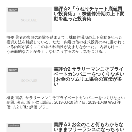
書評☆2「うねりチャート底値買
money
い投資術」：株価停滞期の上下変
動を狙った投資術
概要 著者の失敗の経験を踏まえて，株価停滞期の上下変動を狙った
投資方法を解説している。ただ，内容は他の株式投資の本に書かれて
いる内容が多く，この本の独自性があまりなかった。 内容もけっこ
う表面的なことが多く，なぜこうするのか，気をつける...
書評☆2 サラリーマンこそプライ
money
ベートカンパニーをつくりなさい
| お金のソムリエ協会の宣伝が多
い
概要 書名: サラリーマンこそプライベートカンパニーをつくりなさい
副題: 著者: 坂下 仁 出版日: 2019-03-10 読了日: 2019-10-09 Wed 評
価: ☆2 URL: 評価 プラ...
書評☆3 お金のこと何もわからな
business
いままフリーランスになっちゃい