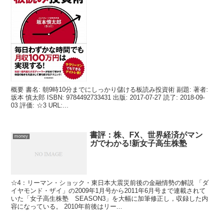
概要 書名: 朝9時10分までにしっかり儲ける板読み投資術 副題: 著者:
坂本 慎太郎 ISBN: 9784492733431 出版: 2017-07-27 読了: 2018-09-
03 評価: ☆3 URL:...
書評：株、FX、世界経済がマン
money
ガでわかる!新女子高生株塾
☆4：リーマン・ショック・東日本大震災前後の金融情勢の解説 「ダ
イヤモンド・ザイ」の2009年1月号から2011年6月号まで連載されて
いた「女子高生株塾 SEASON3」を大幅に加筆修正し，収録した内
容になっている。 2010年前後はリー...