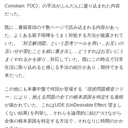
Constrain: TOC)
」の手法がふんだんに盛り込まれた内容
だった。
既に，書籍冒頭の十数ページで読み込まれる内容があっ
た。よくある親子喧嘩をうまく対処する方法が披露されて
いた。
「対立解消図」という思考ツールを用い，お互いの
言い分や望むことを紙に書き出し，どうすればお互いにう
まくやれるかを探り
，対応していた。既にこの時点で日常
生活に取り込めると感じる手法の紹介があり，期待できる
本だった。
この他にも本書中盤で何回か登場する
「現状問題構造ツリ
ー」により，抱える問題の全ての根本原因を特定
する過程
が描かれていた。これはUDE (UnDesirable Effect: 望まし
くない結果) を列挙し，それらを論理的に結びつけながら
全体の根本原因を特定する方法で，それなりに時間のかか