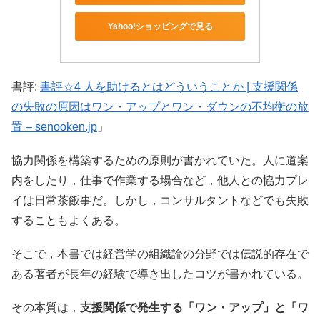
Yahoo!ショッピングで見る
書評:
書評☆4 人を助けるとはどういうことか | 支援関係
の失敗の原因はワン・アップとワン・ダウンの不均衡の放
置 – senooken.jp
」
協力関係を構築するための原則が書かれていた。人に道案
内をしたり，仕事で作業する場合など，他人との協力プレ
イは日常茶飯事だ。しかし，コンサルタントなどでも失敗
することもよくある。
そこで，本書では経営学の組織論の分野では伝説的存在で
ある著者が長年の経験で導き出したコツが書かれている。
その本質は，
支援関係で発生する「ワン・アップ」と「ワ