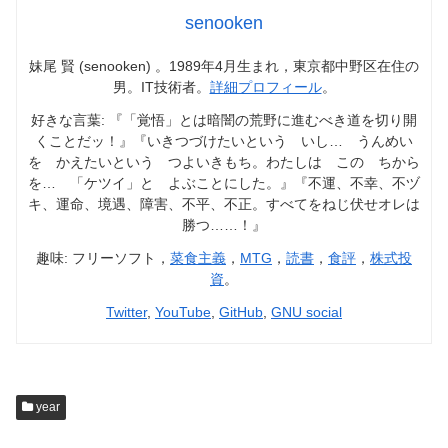
senooken
妹尾 賢 (senooken) 。1989年4月生まれ，東京都中野区在住の
男。IT技術者。
詳細プロフィール
。
好きな言葉: 『「覚悟」とは暗闇の荒野に進むべき道を切り開
くことだッ！』『いきつづけたいという いし… うんめい
を かえたいという つよいきもち。わたしは この ちから
を… 「ケツイ」と よぶことにした。』『不運、不幸、不ヅ
キ、運命、境遇、障害、不平、不正。すべてをねじ伏せオレは
勝つ……！』
趣味: フリーソフト，
菜食主義
，
MTG
，
読書
，
食評
，
株式投
資
。
Twitter
,
YouTube
,
GitHub
,
GNU social
year