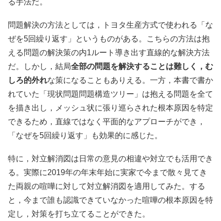
る手法だ。
問題解決の方法としては，トヨタ生産方式で使われる「な
ぜを5回繰り返す」というものがある。こちらの方法は抱
える問題の解決策の内1ルート導き出す直線的な解決方法
だ。しかし，結局
全部の問題を解決することは難しく，む
しろ的外れ
な策になることもありえる。一方，本書で書か
れていた「現状問題問題構造ツリー」は抱える問題を全て
を描き出し，メッシュ状に張り巡らされた根本原因を特定
できるため，直線ではなく平面的なアプローチができ，
「なぜを5回繰り返す」も効果的に感じた。
特に，対立解消図は日常の意見の相違や対立でも活用でき
る。実際に2019年の年末年始に実家で今まで散々見てき
た両親の喧嘩に対して対立解消図を適用してみた。する
と，今まで誰も認識できていなかった喧嘩の根本原因を特
定し，対策を打ち立てることができた。