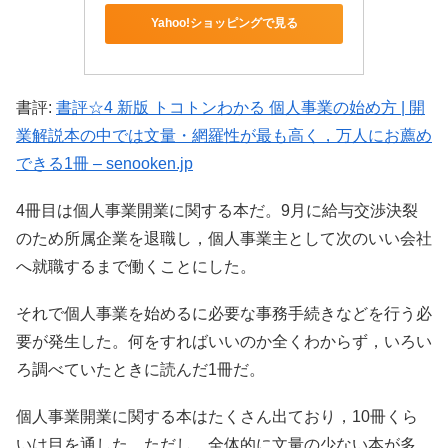
Yahoo!ショッピングで見る
書評:
書評☆4 新版 トコトンわかる 個人事業の始め方 | 開
業解説本の中では文量・網羅性が最も高く，万人にお薦め
できる1冊 – senooken.jp
4冊目は個人事業開業に関する本だ。9月に給与交渉決裂
のため所属企業を退職し，個人事業主として次のいい会社
へ就職するまで働くことにした。
それで個人事業を始めるに必要な事務手続きなどを行う必
要が発生した。何をすればいいのか全くわからず，いろい
ろ調べていたときに読んだ1冊だ。
個人事業開業に関する本はたくさん出ており，10冊くら
いは目を通した。ただし，全体的に文量の少ない本が多