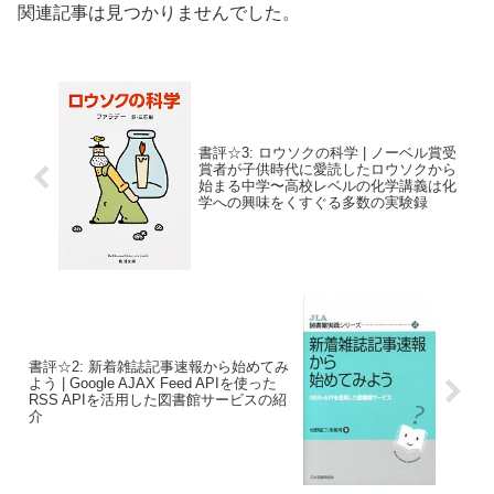
関連記事は見つかりませんでした。
書評☆3: ロウソクの科学 | ノーベル賞受
賞者が子供時代に愛読したロウソクから
始まる中学〜高校レベルの化学講義は化
学への興味をくすぐる多数の実験録
書評☆2: 新着雑誌記事速報から始めてみ
よう | Google AJAX Feed APIを使った
RSS APIを活用した図書館サービスの紹
介