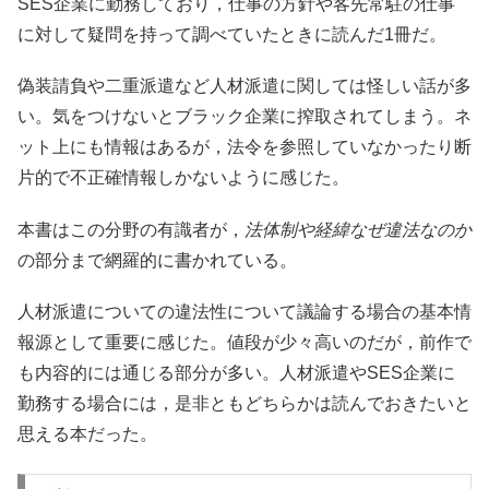
SES企業に勤務しており，仕事の方針や客先常駐の仕事
に対して疑問を持って調べていたときに読んだ1冊だ。
偽装請負や二重派遣など人材派遣に関しては怪しい話が多
い。気をつけないとブラック企業に搾取されてしまう。ネ
ット上にも情報はあるが，法令を参照していなかったり断
片的で不正確情報しかないように感じた。
本書はこの分野の有識者が，
法体制や経緯なぜ違法なのか
の部分まで網羅的に書かれている。
人材派遣についての違法性について議論する場合の基本情
報源として重要に感じた。値段が少々高いのだが，前作で
も内容的には通じる部分が多い。人材派遣やSES企業に
勤務する場合には，是非ともどちらかは読んでおきたいと
思える本だった。