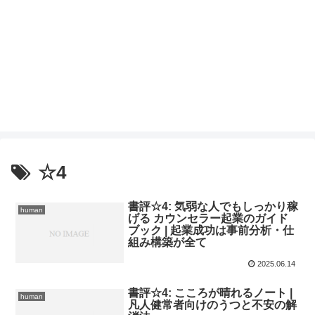
☆4
書評☆4: 気弱な人でもしっかり稼
human
げる カウンセラー起業のガイド
ブック | 起業成功は事前分析・仕
組み構築が全て
2025.06.14
書評☆4: こころが晴れるノート |
human
凡人健常者向けのうつと不安の解