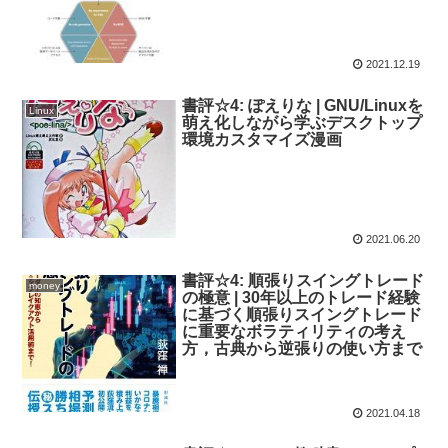
2021.12.19
書評☆4: ぽえりな | GNU/Linuxを
Linux
萌え化しながら学ぶデスクトップ
環境カスタマイズ漫画
2021.06.20
書評☆4: 順張りスイングトレード
money
の極意 | 30年以上のトレード経験
に基づく順張りスイングトレード
に重要なボラティリティの考え
方，古典から逆張りの使い方まで
2021.04.18