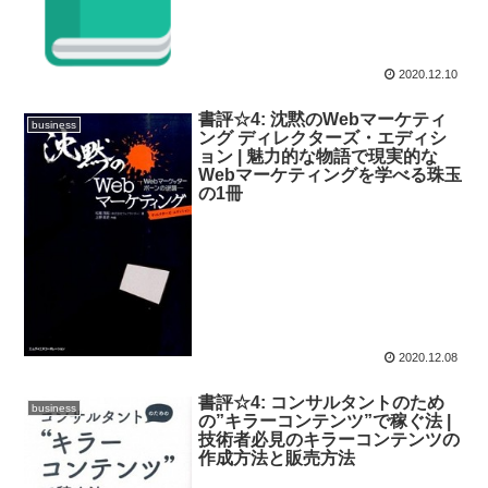
2020.12.10
書評☆4: 沈黙のWebマーケティ
business
ング ディレクターズ・エディシ
ョン | 魅力的な物語で現実的な
Webマーケティングを学べる珠玉
の1冊
2020.12.08
書評☆4: コンサルタントのため
business
の”キラーコンテンツ”で稼ぐ法 |
技術者必見のキラーコンテンツの
作成方法と販売方法