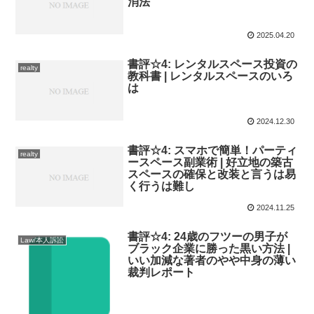
消法
2025.04.20
書評☆4: レンタルスペース投資の
realty
教科書 | レンタルスペースのいろ
は
2024.12.30
書評☆4: スマホで簡単！パーティ
realty
ースペース副業術 | 好立地の築古
スペースの確保と改装と言うは易
く行うは難し
2024.11.25
書評☆4: 24歳のフツーの男子が
Law/本人訴訟
ブラック企業に勝った黒い方法 |
いい加減な著者のやや中身の薄い
裁判レポート