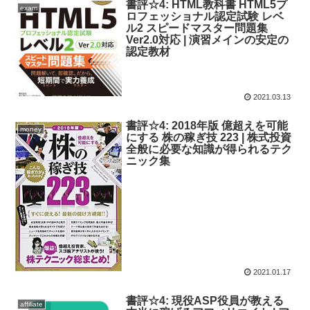
書評☆4: HTML教科書 HTML5プ
exam
ロフェッショナル認定試験 レベ
ル2 スピードマスター問題集
Ver2.0対応 | 演習メインの安定の
認定教材
2021.03.13
書評☆4: 2018年版 億超えを可能
money
にする 株の稼ぎ技 223 | 株式投資
全般に必要な知識が得られるテク
ニック集
2021.01.17
書評☆4: 現役ASP役員が教える
affiliate