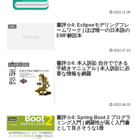
2022.11.08
書評☆4: Eclipseモデリングフレ
UML
ームワーク | ほぼ唯一の日本語の
EMF解説本
2022.07.23
書評☆4: 本人訴訟 自分でできる
Law/本人訴訟
手続きマニュアル | 本人訴訟に必
要な情報を網羅
2022.06.03
書評☆4: Spring Boot 2 プログラ
Java
ミング入門 | 網羅性が高く入門書
として良さそうな1冊