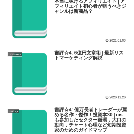
本当に稼げるアフィリエイト | ア
フィリエイト初心者が狙うべきジ
ャンルは新商品？
2021.01.03
書評☆4: 6億円文章術 | 最新リス
business
トマーケティング解説
2020.12.20
書評☆4: 億万長者トレーダーが薦
money
める名作・傑作！投資本30 | cis
も参加したセクター循環，大口の
動向，チャート心理など短期投資
家のためのガイドマップ