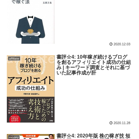
2020.12.03
書評☆4: 10年稼ぎ続けるブログ
affiliate
を創るアフィリエイト成功の仕組
み | キーワード調査とそれに基づ
いた記事作成が肝
2020.11.28
書評☆4: 2020年版 株の稼ぎ技 短
money