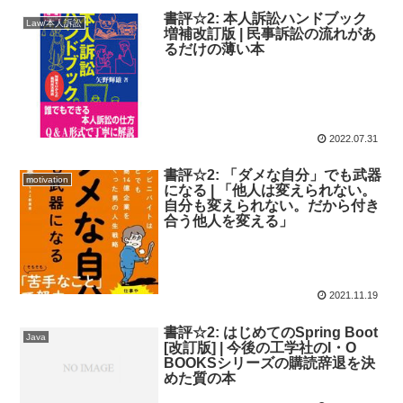
書評☆2: 本人訴訟ハンドブック
Law/本人訴訟
増補改訂版 | 民事訴訟の流れがあ
るだけの薄い本
2022.07.31
書評☆2: 「ダメな自分」でも武器
motivation
になる | 「他人は変えられない。
自分も変えられない。だから付き
合う他人を変える」
2021.11.19
書評☆2: はじめてのSpring Boot
Java
[改訂版] | 今後の工学社のI・O
BOOKSシリーズの購読辞退を決
めた質の本