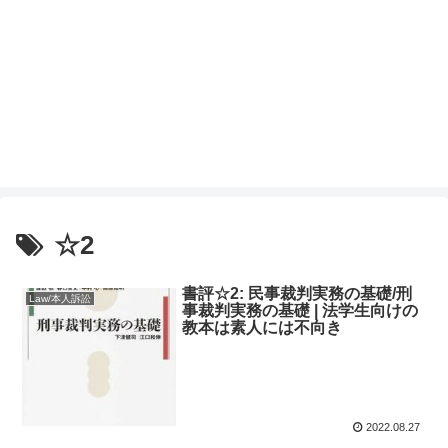
☆2
書評☆2: 民事裁判実務の基礎/刑
Law/本人訴訟
事裁判実務の基礎 | 法学生向けの
教本は素人には不向き
2022.08.27