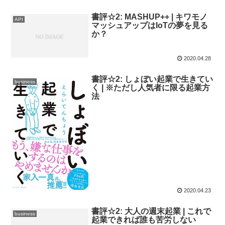
書評☆2: MASHUP++ | キワモノ
API
マッシュアップはIoTの夢を見る
か？
2020.04.28
書評☆2: しょぼい起業で生きてい
business
く | ※ただし人気者に限る起業方
法
2020.04.23
書評☆2: 大人の週末起業 | これで
business
起業できれば誰も苦労しない