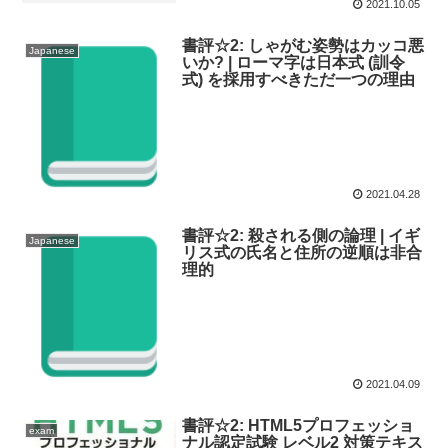
2021.10.05
書評☆2: しゃがむ姿勢はカッコ悪
Japanese
いか? | ローマ字は日本式 (訓令
式) を採用すべきただ一つの理由
2021.04.28
書評☆2: 殺される側の論理 | イギ
Japanese
リス式の氏名と住所の逆順は非合
理的
2021.04.09
書評☆2: HTML5プロフェッショ
exam
ナル認定試験 レベル2 対策テキス