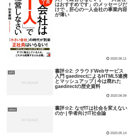
はおすすめです」のメッセージだ
けで，肝心の一人会社の事業内容
が薄い
2020.06.11
書評☆2: クラウドWebサービス
API
入門 gaedirectによるHTML5連携
とマッシュアップ | 今は廃れた
gaedirectの歴史資料
2020.06.09
書評☆2: なぜITは社会を変えない
other
のか | 学者向けIT社会論
2020.05.14