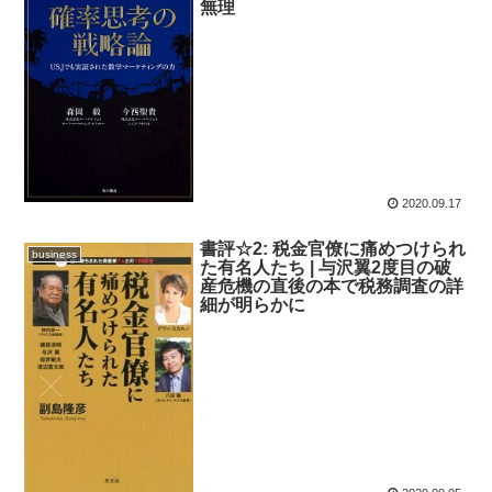
無理
2020.09.17
書評☆2: 税金官僚に痛めつけられ
business
た有名人たち | 与沢翼2度目の破
産危機の直後の本で税務調査の詳
細が明らかに