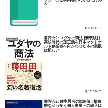
ッターの仕事内容がわかるだけの
本
2020.11.12
書評☆2: ユダヤの商法 [新装版] |
business
高校時代の孫正義を日本マクドナ
ルド創業者へ向かわせた本の実践
は難しい
2020.10.23
書評☆2: 確率思考の戦略論 | 抽象
business
的な話も多く個人事業への導入は