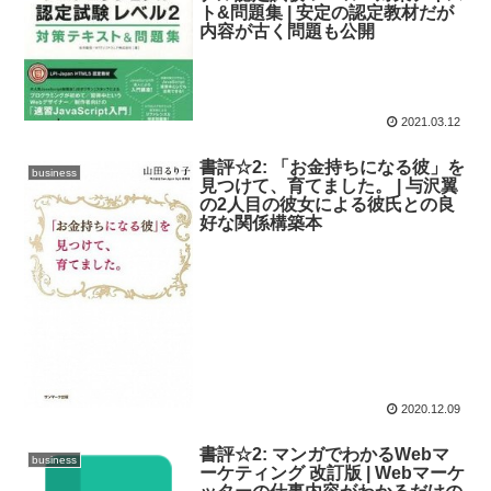
ト&問題集 | 安定の認定教材だが
内容が古く問題も公開
2021.03.12
書評☆2: 「お金持ちになる彼」を
business
見つけて、育てました。 | 与沢翼
の2人目の彼女による彼氏との良
好な関係構築本
2020.12.09
書評☆2: マンガでわかるWebマ
business
ーケティング 改訂版 | Webマーケ