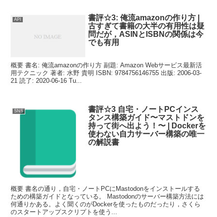
書評☆3: 俺流amazonの作り方 |
API
古すぎて書籍の大半の有用性は疑
問だが，ASINとISBNの関係は今
でも有用
概要 書名: 俺流amazonの作り方 副題: Amazon Webサービス最新活
用テクニック 著者: 水野 貴明 ISBN: 9784756146755 出版: 2006-03-
21 読了: 2020-06-16 Tu...
書評☆3 自宅・ノートPCインス
SNS
タンス構築ガイド〜マストドンを
持って街へ出よう！〜 | Dockerを
使わない自力サーバー構築の唯一
の解説書
概要 書名の通り，自宅・ノートPCにMastodonをインストールする
ための構築ガイドとなっている。 Mastodonのサーバー構築方法には
何通りかある。よく聞くのがDockerを使ったものだったり，さくら
のスタートアップスクリプトを使う...