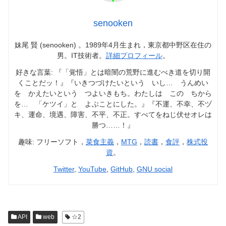
senooken
妹尾 賢 (senooken) 。1989年4月生まれ，東京都中野区在住の
男。IT技術者。
詳細プロフィール
。
好きな言葉: 『「覚悟」とは暗闇の荒野に進むべき道を切り開
くことだッ！』『いきつづけたいという いし… うんめい
を かえたいという つよいきもち。わたしは この ちから
を… 「ケツイ」と よぶことにした。』『不運、不幸、不ヅ
キ、運命、境遇、障害、不平、不正。すべてをねじ伏せオレは
勝つ……！』
趣味: フリーソフト，
菜食主義
，
MTG
，
読書
，
食評
，
株式投
資
。
Twitter
,
YouTube
,
GitHub
,
GNU social
API
web
☆2