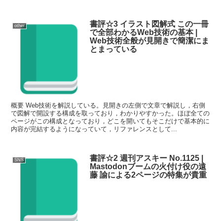
書評☆3 イラスト図解式 この一冊
other
で全部わかるWeb技術の基本 |
Web技術全般が見開きで簡潔にま
とまっている
概要 Web技術を解説している。見開きの左側で文章で解説し，右側
で図解で開設する構成を取っており，わかりやすかった。ほぼ全ての
ページがこの構成となっており，どこを開いてもそこだけで基本的に
内容が完結するようになっていて，リファレンスとして...
書評☆2 週刊アスキー No.1125 |
SNS
Mastodonブームの火付け役の遠
藤 諭による2ページの特集が貴重