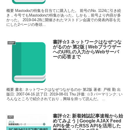
概要 Mastodoの特集を目当てに購入した。 前号のNo. 1124に引き続
き，今号でもMastodonの特集があった。しかも，前号より内容が多
かった。 2019-04-28に開催されたマストドン会議での発表内容を元
にした2ページの巻頭...
書評☆3 ネットワークはなぜつな
other
がるのか 第2版 | Webブラウザー
へのURLの入力からWebサーバ
ーの応答まで
概要 書名: ネットワークはなぜつながるのか 第2版 著者: 戸根 勤 出
版日: 2007-04-16 読了日: 2019-08-01 Thu 評価: ☆3 パーマリンク: い
ろんなところで紹介されており，興味を持って読んだ。 ...
書評☆2: 新着雑誌記事速報から始
API
めてみよう | Google AJAX Feed
APIを使ったRSS APIを活用した