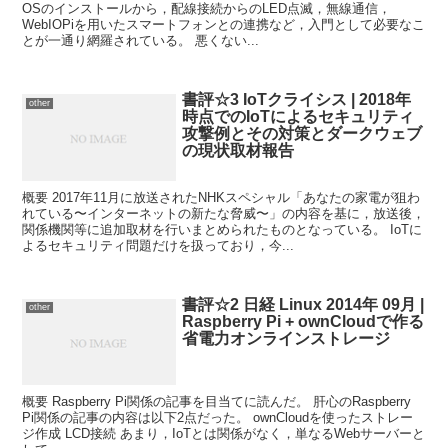
OSのインストールから，配線接続からのLED点滅，無線通信，
WebIOPiを用いたスマートフォンとの連携など，入門として必要なこ
とが一通り網羅されている。 悪くない...
書評☆3 IoTクライシス | 2018年
other
時点でのIoTによるセキュリティ
攻撃例とその対策とダークウェブ
の現状取材報告
概要 2017年11月に放送されたNHKスペシャル「あなたの家電が狙わ
れている〜インターネットの新たな脅威〜」の内容を基に，放送後，
関係機関等に追加取材を行いまとめられたものとなっている。 IoTに
よるセキュリティ問題だけを扱っており，今...
書評☆2 日経 Linux 2014年 09月 |
other
Raspberry Pi + ownCloudで作る
省電力オンラインストレージ
概要 Raspberry Pi関係の記事を目当てに読んだ。 肝心のRaspberry
Pi関係の記事の内容は以下2点だった。 ownCloudを使ったストレー
ジ作成 LCD接続 あまり，IoTとは関係がなく，単なるWebサーバーと