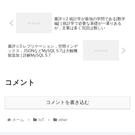
書評☆2 統計学が最強の学問である[数学
編] | 統計学で必要な基礎が一通りある
が，文量は多く完読は難しい
書評☆3 レプリケーション，空間インデ
ックス，JSONなどMySQL 5.7は大幅機
能追加 | 詳解MySQL 5.7
コメント
コメントを書き込む
ホーム
IoT
other