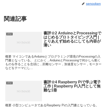
senooken
関連記事
書評☆2 ArduinoとProcessingで
other
はじめるプロトタイピング入門 |
とりあえず始めるにしても内容が
薄い
概要 マイコンであるArduinoとプログラミング環境のProcessingの入
門書となっている。 とにかく，ArduinoとProcessingで何かしら動く
ものを作ることを念頭に，距離センサー，加速度センサー，モーター
などをテーマにし...
書評☆4 Raspberry Piで学ぶ電子
other
工作 | Raspberry Pi入門として無
難な1冊
概要 小型コンピュータであるRaspberry Piの入門書となっている。