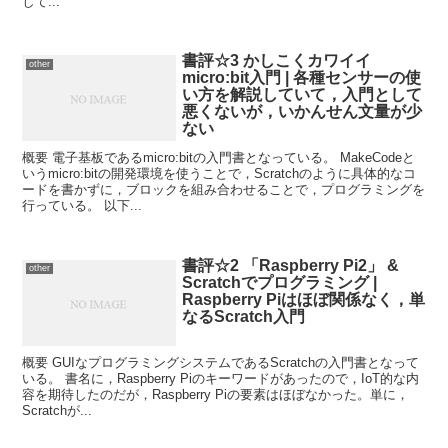
して...
書評☆3 かしこくカワイイ
other
micro:bit入門 | 各種センサーの使
い方を解説していて，入門として
悪くないが，いかんせん文量が少
ない
概要 電子基板であるmicro:bitの入門書となっている。 MakeCodeと
いうmicro:bitの開発環境を使うことで，Scratchのように具体的なコ
ードを書かずに，ブロックを組み合わせることで，プログラミングを
行っている。 以下...
書評☆2 「Raspberry Pi2」 &
other
Scratchでプログラミング |
Raspberry Piはほぼ関係なく，単
なるScratch入門
概要 GUIなプログラミングシステムであるScratchの入門書となって
いる。 書名に，Raspberry Piのキーワードがあったので，IoT的な内
容を期待したのだが，Raspberry Piの要素はほぼなかった。単に，
Scratchが...