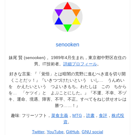
senooken
妹尾 賢 (senooken) 。1989年4月生まれ，東京都中野区在住の
男。IT技術者。
詳細プロフィール
。
好きな言葉: 『「覚悟」とは暗闇の荒野に進むべき道を切り開
くことだッ！』『いきつづけたいという いし… うんめい
を かえたいという つよいきもち。わたしは この ちから
を… 「ケツイ」と よぶことにした。』『不運、不幸、不ヅ
キ、運命、境遇、障害、不平、不正。すべてをねじ伏せオレは
勝つ……！』
趣味: フリーソフト，
菜食主義
，
MTG
，
読書
，
食評
，
株式投
資
。
Twitter
,
YouTube
,
GitHub
,
GNU social