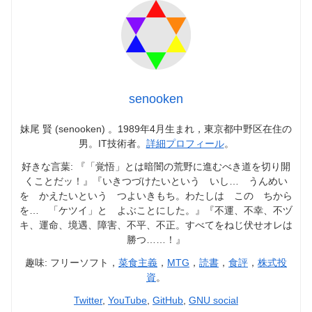
senooken
妹尾 賢 (senooken) 。1989年4月生まれ，東京都中野区在住の
男。IT技術者。
詳細プロフィール
。
好きな言葉: 『「覚悟」とは暗闇の荒野に進むべき道を切り開
くことだッ！』『いきつづけたいという いし… うんめい
を かえたいという つよいきもち。わたしは この ちから
を… 「ケツイ」と よぶことにした。』『不運、不幸、不ヅ
キ、運命、境遇、障害、不平、不正。すべてをねじ伏せオレは
勝つ……！』
趣味: フリーソフト，
菜食主義
，
MTG
，
読書
，
食評
，
株式投
資
。
Twitter
,
YouTube
,
GitHub
,
GNU social