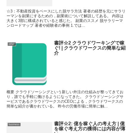
☆3：不動産投資をベースにした脱サラ方法 著者の経歴を元にサラリ
ーマンを副業にするための，副業術について解説してある。 内容は
大きく3部に構成されていると感じた。 副業のススメ 脱サラリーマ
ンロードマップ 著者や経験者の事例 1.では...
書評☆2 クラウドワーキングで稼
other
ぐ! | クラウドワークスの簡単な紹
介
概要 クラウドソーシングという新しい外注の仕組みが整ってきてお
り，誰でも手軽に働けるようになってきた。 クラウドソーシングサ
ービスであるクラウドワークスのCEOによる，クラウドワークスの
簡単な紹介が書かれている。 昨今の労働市場に簡単に触...
書評☆2: 億を稼ぐ人の考え方 | 億
business
を稼ぐ考え方の獲得には内容が薄