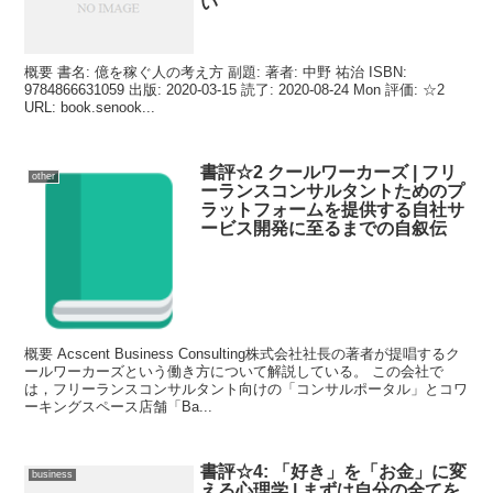
い
概要 書名: 億を稼ぐ人の考え方 副題: 著者: 中野 祐治 ISBN:
9784866631059 出版: 2020-03-15 読了: 2020-08-24 Mon 評価: ☆2
URL: book.senook...
書評☆2 クールワーカーズ | フリ
other
ーランスコンサルタントためのプ
ラットフォームを提供する自社サ
ービス開発に至るまでの自叙伝
概要 Acscent Business Consulting株式会社社長の著者が提唱するク
ールワーカーズという働き方について解説している。 この会社で
は，フリーランスコンサルタント向けの「コンサルポータル」とコワ
ーキングスペース店舗「Ba...
書評☆4: 「好き」を「お金」に変
business
える心理学 | まずは自分の全てを