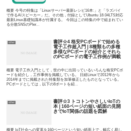
概要 今号の特集は「Linuxサーバー最新レシピ16本:」と「ラズパイ
で作るAIスピーカー」だ。その他，付録としてUbuntu 18.04LTS対応
最新Linux基礎知識本が付属する。 今回はこの特集の中で組まれてい
る分散SNSのPler...
書評☆4 格安PCボードで始める
other
電子工作超入門 | 8種類もの多種
多様なPCボードの紹介とそれら
のPCボードの電子工作例が満載
概要 電子工作入門として，世の中に出回っているいろんな格安PCボ
ードを紹介し，工作事例を掲載している。 日経Linuxで2012年から
2014年までに掲載された特集類を加筆修正したものとなっている。
PCボードとしては，以下の8ボートを紹...
書評☆3 トコトンやさしいIoTの
other
本 | 160ページの短い紙面の見開
きでIoT関係の話題を図解
概要 IoT社会への変革を160ページという短い紙面上で，幅広く易し