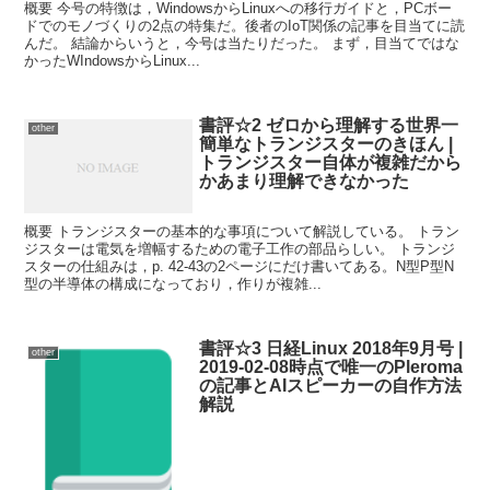
概要 今号の特徴は，WindowsからLinuxへの移行ガイドと，PCボー
ドでのモノづくりの2点の特集だ。後者のIoT関係の記事を目当てに読
んだ。 結論からいうと，今号は当たりだった。 まず，目当てではな
かったWIndowsからLinux...
書評☆2 ゼロから理解する世界一
other
簡単なトランジスターのきほん |
トランジスター自体が複雑だから
かあまり理解できなかった
概要 トランジスターの基本的な事項について解説している。 トラン
ジスターは電気を増幅するための電子工作の部品らしい。 トランジ
スターの仕組みは，p. 42-43の2ページにだけ書いてある。N型P型N
型の半導体の構成になっており，作りが複雑...
書評☆3 日経Linux 2018年9月号 |
other
2019-02-08時点で唯一のPleroma
の記事とAIスピーカーの自作方法
解説