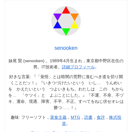
senooken
妹尾 賢 (senooken) 。1989年4月生まれ，東京都中野区在住の
男。IT技術者。
詳細プロフィール
。
好きな言葉: 『「覚悟」とは暗闇の荒野に進むべき道を切り開
くことだッ！』『いきつづけたいという いし… うんめい
を かえたいという つよいきもち。わたしは この ちから
を… 「ケツイ」と よぶことにした。』『不運、不幸、不ヅ
キ、運命、境遇、障害、不平、不正。すべてをねじ伏せオレは
勝つ……！』
趣味: フリーソフト，
菜食主義
，
MTG
，
読書
，
食評
，
株式投
資
。