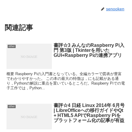
senooken
関連記事
書評☆3 みんなのRaspberry Pi入
other
門 第3版 | Tkinterを用いた
GUI+Raspberry Piの連携アプリ
概要 Raspberry Piの入門書となっている。全編カラーで図表が豊富
でわかりやすかった。 この本の最大の特徴は，にも記載がある通
り，Pythonの解説に重点を置いているところだ。Raspberry Piでの電
子工作では，Python...
書評☆4 日経 Linux 2014年 6月号
other
| LibreOfficeへの移行ガイドやQt
+ HTML5 APIでRaspberry Piを
プラットフォーム化の記事が有益