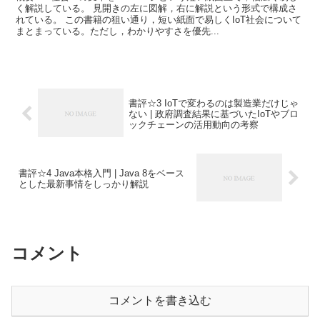
く解説している。 見開きの左に図解，右に解説という形式で構成さ
れている。 この書籍の狙い通り，短い紙面で易しくIoT社会について
まとまっている。ただし，わかりやすさを優先...
書評☆3 IoTで変わるのは製造業だけじゃ
ない | 政府調査結果に基づいたIoTやブロ
ックチェーンの活用動向の考察
書評☆4 Java本格入門 | Java 8をベース
とした最新事情をしっかり解説
コメント
コメントを書き込む