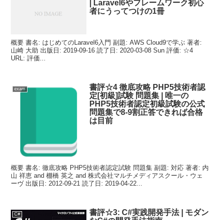
| Laravel6やフレームワーク初心
者にうってつけの1冊
概要 書名: はじめてのLaravel6入門 副題: AWS Cloud9で学ぶ 著者:
山崎 大助 出版日: 2019-09-16 読了日: 2020-03-08 Sun 評価: ☆4
URL: 評価...
書評☆4 徹底攻略 PHP5技術者認
exam
定[初級]試験 問題集 | 唯一の
PHP5技術者認定初級試験の公式
問題集で8-9割正答できれば合格
は目前
概要 書名: 徹底攻略 PHP5技術者認定試験 問題集 副題: 対応 著者: 内
山 祥恵 and 棚橋 英之 and 株式会社マルチメディアスクール・ウェ
ーヴ 出版日: 2012-09-21 読了日: 2019-04-22...
書評☆3: C#実践開発手法 | モダン
C#