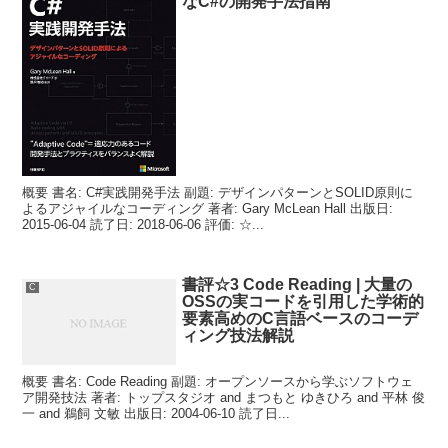
なC#の開発手法指南
概要 書名: C#実践開発手法 副題: デザインパターンとSOLID原則に
よるアジャイルなコーディング 著者: Gary McLean Hall 出版日:
2015-06-04 読了日: 2018-06-06 評価: ☆...
書評☆3 Code Reading | 大量の
C
OSSの実コードを引用した学術的
要素高めのC言語ベースのコーデ
ィング技法解説
概要 書名: Code Reading 副題: オープンソースから学ぶソフトウェ
ア開発技法 著者: トップスタジオ and まつもと ゆきひろ and 平林 俊
一 and 鵜飼 文敏 出版日: 2004-06-10 読了日...