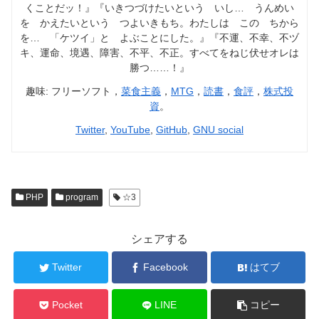
くことだッ！』『いきつづけたいという いし… うんめい
を かえたいという つよいきもち。わたしは この ちから
を… 「ケツイ」と よぶことにした。』『不運、不幸、不ヅ
キ、運命、境遇、障害、不平、不正。すべてをねじ伏せオレは
勝つ……！』
趣味: フリーソフト，
菜食主義
，
MTG
，
読書
，
食評
，
株式投
資
。
Twitter
,
YouTube
,
GitHub
,
GNU social
PHP
program
☆3
シェアする
Twitter
Facebook
はてブ
Pocket
LINE
コピー