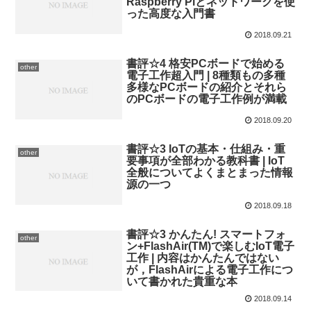
Raspberry Piとネットワークを使
った高度な入門書
2018.09.21
書評☆4 格安PCボードで始める
other
電子工作超入門 | 8種類もの多種
多様なPCボードの紹介とそれら
のPCボードの電子工作例が満載
2018.09.20
書評☆3 IoTの基本・仕組み・重
other
要事項が全部わかる教科書 | IoT
全般についてよくまとまった情報
源の一つ
2018.09.18
書評☆3 かんたん! スマートフォ
other
ン+FlashAir(TM)で楽しむIoT電子
工作 | 内容はかんたんではない
が，FlashAirによる電子工作につ
いて書かれた貴重な本
2018.09.14