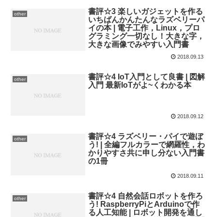
書評☆3 楽しいガジェットを作る
other
いちばんかんたんなラズベリーパ
イの本 | 電子工作，Linux，プロ
グラミング一切なし！大きな字，
大きな画像でみやすい入門書
2018.09.13
書評☆4 IoT入門として良書 | 図解
other
入門 最新IoTがよ~くわかる本
2018.09.12
書評☆4 ラズベリー・パイで遊ぼ
other
う! | 全編フルカラーで網羅性，わ
かりやすさ共に申し分ない入門書
の1冊
2018.09.11
書評☆4 自然会話ロボットを作ろ
other
う! RaspberryPiとArduinoで作
る人工知能 | ロボット開発を通し