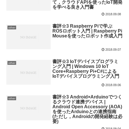
て，クラウドAPIを使ったIoT開発
を学べる良き入門書
2018.09.08
書評☆3 Raspberry Piで学ぶ
other
ROSロボット入門 | Raspberry Pi
Mouseを使ったロボット作成入門
2018.09.07
書評☆3 IoTデバイスプログラミ
other
ング入門 | Windows 10 IoT
Core+Raspberry Pi+C#による
IoTデバイスプログラミング入門
2018.09.06
書評☆3 Android×Arduinoでつく
other
るクラウド連携デバイス |
Android Open Accessory (AOA)
を使ったArduinoとの連携指南
(ただし，Androidの開発経験は必
要)
2018.09.04