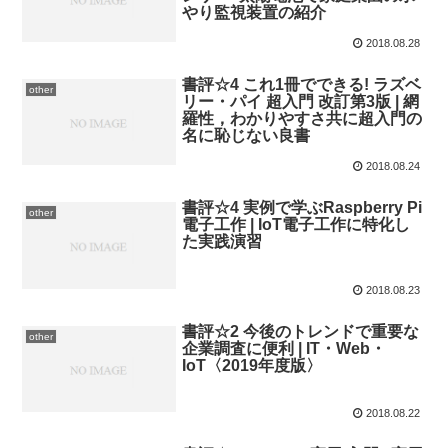
やり監視装置の紹介
2018.08.28
書評☆4 これ1冊でできる! ラズベ
other
リー・パイ 超入門 改訂第3版 | 網
羅性，わかりやすさ共に超入門の
名に恥じない良書
2018.08.24
書評☆4 実例で学ぶRaspberry Pi
other
電子工作 | IoT電子工作に特化し
た実践演習
2018.08.23
書評☆2 今後のトレンドで重要な
other
企業調査に便利 | IT・Web・
IoT〈2019年度版〉
2018.08.22