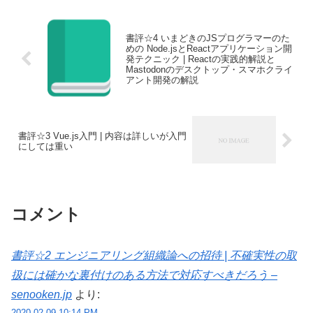
書評☆4 いまどきのJSプログラマーのた
めの Node.jsとReactアプリケーション開
発テクニック | Reactの実践的解説と
Mastodonのデスクトップ・スマホクライ
アント開発の解説
書評☆3 Vue.js入門 | 内容は詳しいが入門
にしては重い
コメント
書評☆2 エンジニアリング組織論への招待 | 不確実性の取
扱には確かな裏付けのある方法で対応すべきだろう –
senooken.jp
より:
2020-02-09 10:14 PM