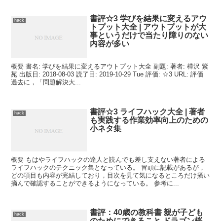
書評☆3 学びを結果に変えるアウ
hack
トプット大全 | アウトプットが大
事というだけで当たり障りのない
内容が多い
概要 書名: 学びを結果に変えるアウトプット大全 副題: 著者: 樺沢 紫
苑 出版日: 2018-08-03 読了日: 2019-10-29 Tue 評価: ☆3 URL: 評価
過去に，「問題解決大...
書評☆3 ライフハック大全 | 著者
hack
も実践する作業効率向上のための
小ネタ集
概要 もはやライフハックの達人と読んでも差し支えない著者による
ライフハックのテクニック集となっている。 冒頭に記載があるが，
どの項目も内容が完結しており，目次を見て気になるところだけ掻い
摘んで確認することができるようになっている。 参考に...
書評：40歳の教科書 親が子ども
hack
のためにできること ドラゴン桜