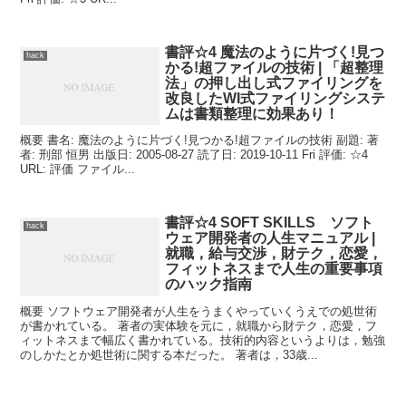
書評☆4 魔法のように片づく!見つ
hack
かる!超ファイルの技術 | 「超整理
法」の押し出し式ファイリングを
改良したWI式ファイリングシステ
ムは書類整理に効果あり！
概要 書名: 魔法のように片づく!見つかる!超ファイルの技術 副題: 著
者: 刑部 恒男 出版日: 2005-08-27 読了日: 2019-10-11 Fri 評価: ☆4
URL: 評価 ファイル...
書評☆4 SOFT SKILLS ソフト
hack
ウェア開発者の人生マニュアル |
就職，給与交渉，財テク，恋愛，
フィットネスまで人生の重要事項
のハック指南
概要 ソフトウェア開発者が人生をうまくやっていくうえでの処世術
が書かれている。 著者の実体験を元に，就職から財テク，恋愛，フ
ィットネスまで幅広く書かれている。技術的内容というよりは，勉強
のしかたとか処世術に関する本だった。 著者は，33歳...