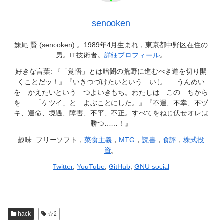
senooken
妹尾 賢 (senooken) 。1989年4月生まれ，東京都中野区在住の
男。IT技術者。
詳細プロフィール
。
好きな言葉: 『「覚悟」とは暗闇の荒野に進むべき道を切り開
くことだッ！』『いきつづけたいという いし… うんめい
を かえたいという つよいきもち。わたしは この ちから
を… 「ケツイ」と よぶことにした。』『不運、不幸、不ヅ
キ、運命、境遇、障害、不平、不正。すべてをねじ伏せオレは
勝つ……！』
趣味: フリーソフト，
菜食主義
，
MTG
，
読書
，
食評
，
株式投
資
。
Twitter
,
YouTube
,
GitHub
,
GNU social
hack
☆2