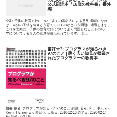
公式副読本『16歳の教科書』番外
編
☆3：子供の教育方針について多くの著名人による意見 40歳になれ
ば，自分の子供を将来どう育てていくのかという問題に遭遇します。
これを念頭に，子供の教育方針についてよく問題となる以下の4テー
マについて，著名人の意見が連ねられています。 英...
書評☆3: プログラマが知るべき
coding
97のこと | 薄く広い知見が収録さ
れたプログラマーの教養本
概要 書名: プログラマが知るべき97のこと 副題: 著者: 和田 卓人 and
Kevlin Henney and 夏目 大 出版日: 2010-12-10 読了日: 2020-02-14
Fri 評価: ☆3 UR...