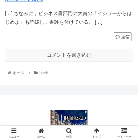
[…] ちなみに，ビジネス書部門の大賞の「イシューからは
じめよ」も読破し，書評を付けている。 […]
返信
コメントを書き込む
ホーム
hack
© 2012 巨本の山の上に立つ.
メニュー
ホーム
検索
トップ
サイドバー