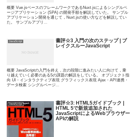
概要 Vue.jsベースのフレームワークであるNuxt.jsによるシングルペ
ージアプリケーション (SPA) の開発手順を解説していた。 サンプル
アプリケーション開発を通じて，Nuxt.jsの使い方などを解説してい
た。 サンプルアプリ...
書評☆3 入門の次のステップ | ブ
JavaScript
レイクスルーJavaScript
概要 JavaScriptの入門を終え，次の段階に進みたい人に向けて，乗
り越えていく必要のある5の課題の解説をしている。 オブジェクト指
向 UI・インタラクティブ表現 グラフィックス表現 Ajax・API連携・
データ検索 シングルページ...
書評☆3: HTML5ガイドブック |
JavaScript
HTML 5で新規追加された
JavaScriptによるWebブラウザー
APIの解説