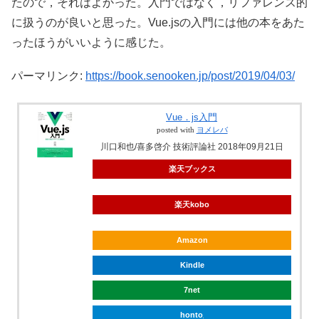
たので，それはよかった。入門ではなく，リファレンス的
に扱うのが良いと思った。Vue.jsの入門には他の本をあた
ったほうがいいように感じた。
パーマリンク:
https://book.senooken.jp/post/2019/04/03/
Vue．js入門
posted with
ヨメレバ
川口和也/喜多啓介 技術評論社 2018年09月21日
楽天ブックス
楽天kobo
Amazon
Kindle
7net
honto