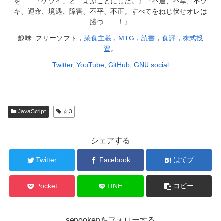
を… 「ケツイ」と よぶことにした。』『不運、不幸、不ヅ
キ、運命、境遇、障害、不平、不正。すべてをねじ伏せオレは
勝つ……！』
趣味: フリーソフト，
菜食主義
，
MTG
，
読書
，
食評
，
株式投
資
。
Twitter
,
YouTube
,
GitHub
,
GNU social
JavaScript
☆3
シェアする
Twitter
Facebook
はてブ
Pocket
LINE
コピー
senookenをフォローする