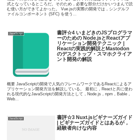
式となっているところだ。そのため，必要な部分だけかいつまんで読
む使い方ができてよかった。 Vue.jsの実際の開発では，シングルフ
ァイルコンポーネント (SFC) を使う...
書評☆4 いまどきのJSプログラマ
JavaScript
ーのための Node.jsとReactアプ
リケーション開発テクニック |
Reactの実践的解説とMastodon
のデスクトップ・スマホクライア
ント開発の解説
概要 JavaScriptの開発で人気のフレームワークであるReactによるア
プリケーション開発方法を解説している。 最初に，Reactと共に使わ
れる現代的なJavaScriptの開発方法として，Node.js，npm，Bable，
Web...
書評☆3 Nuxt.jsビギナーズガイド
JavaScript
| ビギナーズガイドとはあるが，
経験者向けな内容