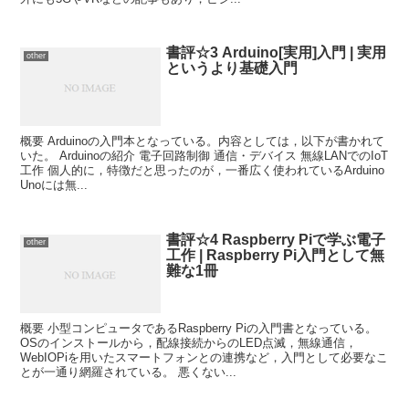
書評☆3 Arduino[実用]入門 | 実用
other
というより基礎入門
概要 Arduinoの入門本となっている。内容としては，以下が書かれて
いた。 Arduinoの紹介 電子回路制御 通信・デバイス 無線LANでのIoT
工作 個人的に，特徴だと思ったのが，一番広く使われているArduino
Unoには無...
書評☆4 Raspberry Piで学ぶ電子
other
工作 | Raspberry Pi入門として無
難な1冊
概要 小型コンピュータであるRaspberry Piの入門書となっている。
OSのインストールから，配線接続からのLED点滅，無線通信，
WebIOPiを用いたスマートフォンとの連携など，入門として必要なこ
とが一通り網羅されている。 悪くない...