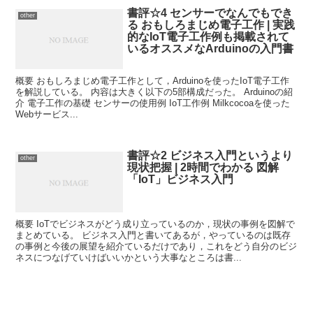
書評☆4 センサーでなんでもでき
other
る おもしろまじめ電子工作 | 実践
的なIoT電子工作例も掲載されて
いるオススメなArduinoの入門書
概要 おもしろまじめ電子工作として，Arduinoを使ったIoT電子工作
を解説している。 内容は大きく以下の5部構成だった。 Arduinoの紹
介 電子工作の基礎 センサーの使用例 IoT工作例 Milkcocoaを使った
Webサービス...
書評☆2 ビジネス入門というより
other
現状把握 | 2時間でわかる 図解
「IoT」ビジネス入門
概要 IoTでビジネスがどう成り立っているのか，現状の事例を図解で
まとめている。 ビジネス入門と書いてあるが，やっているのは既存
の事例と今後の展望を紹介ているだけであり，これをどう自分のビジ
ネスにつなげていけばいいかという大事なところは書...