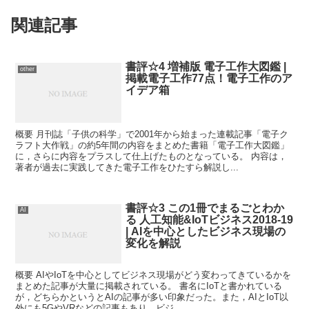
関連記事
書評☆4 増補版 電子工作大図鑑 |
other
掲載電子工作77点！電子工作のア
イデア箱
概要 月刊誌「子供の科学」で2001年から始まった連載記事「電子ク
ラフト大作戦」の約5年間の内容をまとめた書籍「電子工作大図鑑」
に，さらに内容をプラスして仕上げたものとなっている。 内容は，
著者が過去に実践してきた電子工作をひたすら解説し...
書評☆3 この1冊でまるごとわか
AI
る 人工知能&IoTビジネス2018-19
| AIを中心としたビジネス現場の
変化を解説
概要 AIやIoTを中心としてビジネス現場がどう変わってきているかを
まとめた記事が大量に掲載されている。 書名にIoTと書かれている
が，どちらかというとAIの記事が多い印象だった。また，AIとIoT以
外にも5GやVRなどの記事もあり，ビジ...