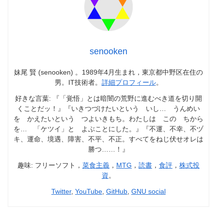
senooken
妹尾 賢 (senooken) 。1989年4月生まれ，東京都中野区在住の
男。IT技術者。
詳細プロフィール
。
好きな言葉: 『「覚悟」とは暗闇の荒野に進むべき道を切り開
くことだッ！』『いきつづけたいという いし… うんめい
を かえたいという つよいきもち。わたしは この ちから
を… 「ケツイ」と よぶことにした。』『不運、不幸、不ヅ
キ、運命、境遇、障害、不平、不正。すべてをねじ伏せオレは
勝つ……！』
趣味: フリーソフト，
菜食主義
，
MTG
，
読書
，
食評
，
株式投
資
。
Twitter
,
YouTube
,
GitHub
,
GNU social