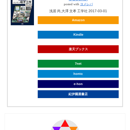
posted with
ヨメレバ
浅居 尚,大澤 文孝 工学社 2017-03-01
Amazon
Kindle
楽天ブックス
7net
honto
e-hon
紀伊國屋書店