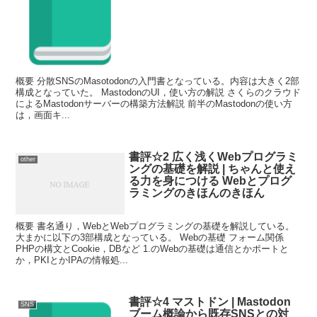
概要 分散SNSのMasotodonの入門書となっている。内容は大きく2部
構成となっていた。 MastodonのUI，使い方の解説 さくらのクラウド
によるMastodonサーバーの構築方法解説 前半のMastodonの使い方
は，画面キ...
書評☆2 広く浅くWebプログラミ
other
ングの基礎を解説 | ちゃんと使え
る力を身につける Webとプログ
ラミングのきほんのきほん
概要 書名通り，WebとWebプログラミングの基礎を解説している。
大まかに以下の3部構成となっている。 Webの基礎 フォーム関係
PHPの構文とCookie，DBなど 1.のWebの基礎は通信とかポートと
か，PKIとかIPAの情報処...
書評☆4 マストドン | Mastodon
SNS
ブーム概論から既存SNSとの対