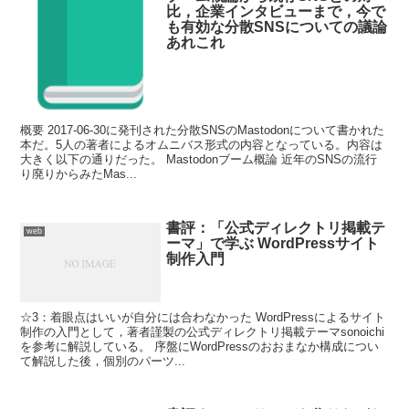
比，企業インタビューまで，今で
も有効な分散SNSについての議論
あれこれ
概要 2017-06-30に発刊された分散SNSのMastodonについて書かれた
本だ。5人の著者によるオムニバス形式の内容となっている。内容は
大きく以下の通りだった。 Mastodonブーム概論 近年のSNSの流行
り廃りからみたMas...
書評：「公式ディレクトリ掲載テ
web
ーマ」で学ぶ WordPressサイト
制作入門
☆3：着眼点はいいが自分には合わなかった WordPressによるサイト
制作の入門として，著者謹製の公式ディレクトリ掲載テーマsonoichi
を参考に解説している。 序盤にWordPressのおおまなか構成につい
て解説した後，個別のパーツ...