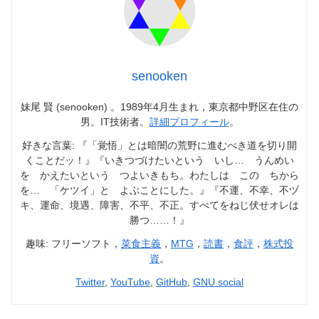
senooken
妹尾 賢 (senooken) 。1989年4月生まれ，東京都中野区在住の
男。IT技術者。
詳細プロフィール
。
好きな言葉: 『「覚悟」とは暗闇の荒野に進むべき道を切り開
くことだッ！』『いきつづけたいという いし… うんめい
を かえたいという つよいきもち。わたしは この ちから
を… 「ケツイ」と よぶことにした。』『不運、不幸、不ヅ
キ、運命、境遇、障害、不平、不正。すべてをねじ伏せオレは
勝つ……！』
趣味: フリーソフト，
菜食主義
，
MTG
，
読書
，
食評
，
株式投
資
。
Twitter
,
YouTube
,
GitHub
,
GNU social