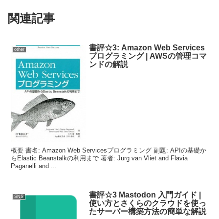
関連記事
書評☆3: Amazon Web Services
other
プログラミング | AWSの管理コマ
ンドの解説
概要 書名: Amazon Web Servicesプログラミング 副題: APIの基礎か
らElastic Beanstalkの利用まで 著者: Jurg van Vliet and Flavia
Paganelli and ...
書評☆3 Mastodon 入門ガイド |
SNS
使い方とさくらのクラウドを使っ
たサーバー構築方法の簡単な解説