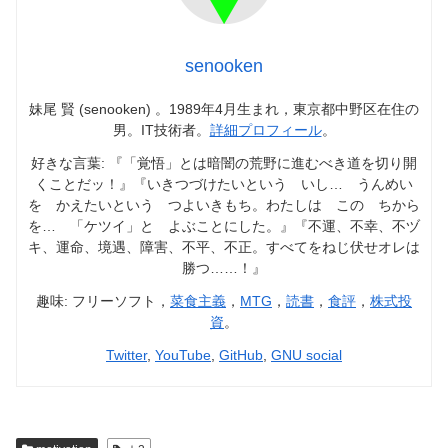
senooken
妹尾 賢 (senooken) 。1989年4月生まれ，東京都中野区在住の
男。IT技術者。
詳細プロフィール
。
好きな言葉: 『「覚悟」とは暗闇の荒野に進むべき道を切り開
くことだッ！』『いきつづけたいという いし… うんめい
を かえたいという つよいきもち。わたしは この ちから
を… 「ケツイ」と よぶことにした。』『不運、不幸、不ヅ
キ、運命、境遇、障害、不平、不正。すべてをねじ伏せオレは
勝つ……！』
趣味: フリーソフト，
菜食主義
，
MTG
，
読書
，
食評
，
株式投
資
。
Twitter
,
YouTube
,
GitHub
,
GNU social