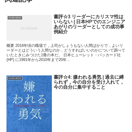
書評☆3 リーダーにカリスマ性は
motivation
いらない | 日本HPでのエンジニア
あがりのリーダーとしての成功事
例紹介
概要 2018年頃の職場で，上司がしょうもない人間ばかりで，よいリ
ーダーとはどういう人間なのか，どうすればいいのかについて調べて
いたときにみつけた1冊の本だ。 日本ヒューレット・パッカード社
(HP) に1991年から2010年まで20年...
書評☆4: 嫌われる勇気 | 過去に縛
motivation
られず，今の自分を受け入れて，
今の自分に集中すること