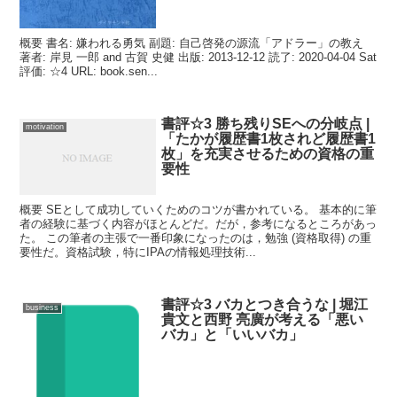
概要 書名: 嫌われる勇気 副題: 自己啓発の源流「アドラー」の教え
著者: 岸見 一郎 and 古賀 史健 出版: 2013-12-12 読了: 2020-04-04 Sat
評価: ☆4 URL: book.sen...
書評☆3 勝ち残りSEへの分岐点 |
motivation
「たかが履歴書1枚されど履歴書1
枚」を充実させるための資格の重
要性
概要 SEとして成功していくためのコツが書かれている。 基本的に筆
者の経験に基づく内容がほとんどだ。だが，参考になるところがあっ
た。 この筆者の主張で一番印象になったのは，勉強 (資格取得) の重
要性だ。資格試験，特にIPAの情報処理技術...
書評☆3 バカとつき合うな | 堀江
business
貴文と西野 亮廣が考える「悪い
バカ」と「いいバカ」